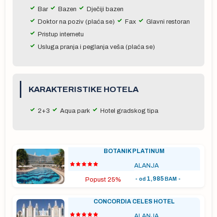
Bar
Bazen
Dječiji bazen
Doktor na poziv (plaća se)
Fax
Glavni restoran
Pristup internetu
 u
Usluga pranja i peglanja veša (plaća se)
na
u
sa
KARAKTERISTIKE HOTELA
t
na
2+3
Aqua park
Hotel gradskog tipa
, a
BOTANIK PLATINUM
ALANJA
a
-
1,985
-
od
BAM
Popust 25%
a o
sle
CONCORDIA CELES HOTEL
ALANJA