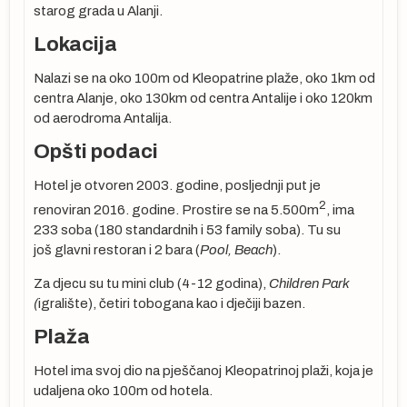
starog grada u Alanji.
Lokacija
Nalazi se na oko 100m od Kleopatrine plaže, oko 1km od
centra Alanje, oko 130km od centra Antalije i oko 120km
od aerodroma Antalija.
Opšti podaci
Hotel je otvoren 2003. godine, posljednji put je
2
renoviran 2016. godine. Prostire se na 5.500m
, ima
233 soba (180 standardnih i 53 family soba). Tu su
još glavni restoran i 2 bara (
Pool,
Beach
).
u
Za djecu su tu mini club (4-12 godina),
Children Park
(
igralište), četiri tobogana kao i dječiji bazen.
Plaža
Hotel ima svoj dio na pješčanoj Kleopatrinoj plaži, koja je
udaljena oko 100m od hotela.