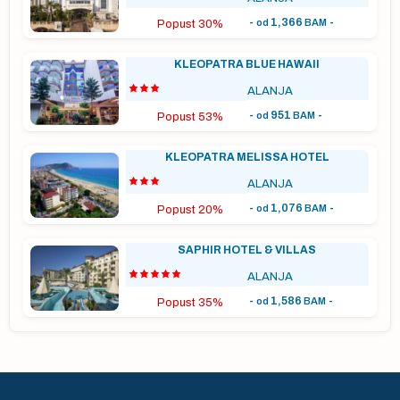
-
1,366
-
od
BAM
Popust 30%
vo
KLEOPATRA BLUE HAWAII
ALANJA
-
951
-
od
BAM
Popust 53%
a
KLEOPATRA MELISSA HOTEL
tka
ALANJA
-
1,076
-
od
BAM
Popust 20%
SAPHIR HOTEL & VILLAS
ALANJA
-
1,586
-
od
BAM
Popust 35%