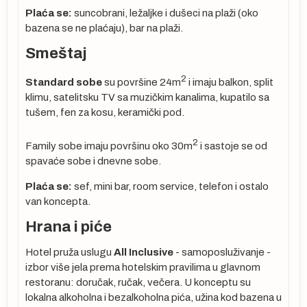
Plaća se:
suncobrani, ležaljke i dušeci na plaži (oko
bazena se ne plaćaju), bar na plaži.
Smeštaj
2
Standard sobe
su površine 24m
i imaju balkon, split
klimu, satelitsku TV sa muzičkim kanalima, kupatilo sa
tušem, fen za kosu, keramički pod.
2
Family sobe imaju površinu oko 30m
i sastoje se od
spavaće sobe i dnevne sobe.
je
Plaća se:
sef, mini bar, room service, telefon i ostalo
van koncepta.
Hrana i piće
Hotel pruža uslugu
All Inclusive
- samoposluživanje -
a
izbor više jela prema hotelskim pravilima u glavnom
restoranu: doručak, ručak, večera. U konceptu su
lokalna alkoholna i bezalkoholna pića, užina kod bazena u