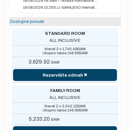
19/08/2026 08:55
AYT-Antalya International airport
19/08/2026 10:25
SJJ-SARAJEVO International Airport
Dostupne ponude
STANDARD ROOM
ALL INCLUSIVE
Krevet 2 x
1,740.48
BAM
Ukupno takse
148.96
BAM
3,629.92
BAM
Rezervišite odmah
FAMILY ROOM
ALL INCLUSIVE
Krevet 2 x
2,542.12
BAM
Ukupno takse
148.96
BAM
5,233.20
BAM