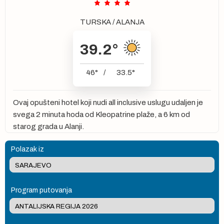
TURSKA
/
ALANJA
39.2
°
46
°
/
33.5
°
Ovaj opušteni hotel koji nudi all inclusive uslugu udaljen je
svega 2 minuta hoda od Kleopatrine plaže, a 6 km od
starog grada u Alanji.
Polazak iz
Program putovanja