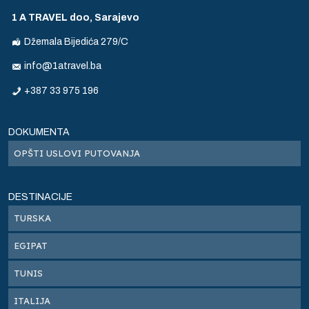
1 A TRAVEL doo, Sarajevo
Džemala Bijedića 279/C
info@1atravel.ba
+387 33 975 196
DOKUMENTA
s
OPŠTI USLOVI PUTOVANJA
ne
,
DESTINACIJE
TURSKA
aj
EGIPAT
TUNIS
ITALIJA