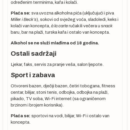
određenim terminima, kafa i kolači.
Plaća se:
sva uvozna alkoholna pića (uključujući i piva
Mille
r
i Beck’s
), sokovi od svježeg voća, sladoledi, keks i
kolači van koncepta,
à la carte
ručak ili večera u s
nack
baru, bar na plaži, turska kafa i ostalo van koncepta.
:
Alkohol se ne služi mlađima od 18 godina.
a-
Ostali sadržaji
Ljekar, faks, servis za pranje veša, salon ljepote.
YQ
ta
Sport i zabava
Otvoreni bazen, dječiji bazen, četiri tobogana, fitness
se
centar, bilijar, stoni tenis, odbojka, odbojka na plaži,
pikado, TV soba, Wi-Fi internet (sa ograničenom
 ne
brzinom i brojem korisnika).
cu
Plaća se:
sportovi na vodi, bilijar, Wi-Fi i ostalo van
koncepta.