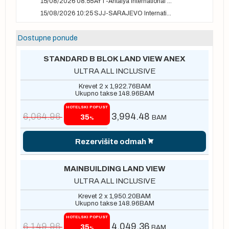
15/08/2026 08:55
AYT-Antalya International airport
15/08/2026 10:25
SJJ-SARAJEVO International Airport
Dostupne ponude
STANDARD B BLOK LAND VIEW ANEX
ULTRA ALL INCLUSIVE
Krevet 2 x
1,922.76
BAM
Ukupno takse
148.96
BAM
HOTELSKI POPUST
6,064.96
3,994.48
35
BAM
%
Rezervišite odmah
MAINBUILDING LAND VIEW
ULTRA ALL INCLUSIVE
Krevet 2 x
1,950.20
BAM
Ukupno takse
148.96
BAM
HOTELSKI POPUST
6,149.96
4,049.36
35
BAM
%