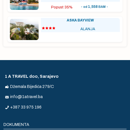
-
1,558
-
od
BAM
Popust 35%
ASKA BAYVIEW
ALANJA
s
ne
1 A TRAVEL doo, Sarajevo
,
Džemala Bijedića 279/C
info@1atravel.ba
aj
+387 33 975 196
DOKUMENTA