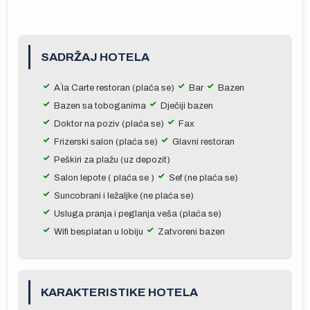
SADRŽAJ HOTELA
 u
na
A`la Carte restoran (plaća se)
Bar
Bazen
u
Bazen sa toboganima
Dječiji bazen
sa
Doktor na poziv (plaća se)
Fax
t
Frizerski salon (plaća se)
Glavni restoran
na
Peškiri za plažu (uz depozit)
Salon lepote ( plaća se )
Sef (ne plaća se)
, a
Suncobrani i ležaljke (ne plaća se)
Usluga pranja i peglanja veša (plaća se)
Wifi besplatan u lobiju
Zatvoreni bazen
a
a o
sle
KARAKTERISTIKE HOTELA