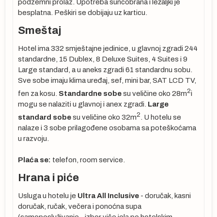
podzemni prolaz. Upotreba suncobrana i ležaljki je
besplatna. Peškiri se dobijaju uz karticu.
Smeštaj
Hotel ima 332 smještajne jedinice, u glavnoj zgradi 244
standardne, 15 Dublex, 8 Deluxe Suites, 4 Suites i 9
Large standard, a u aneks zgradi 61 standardnu sobu.
Sve sobe imaju klima uređaj, sef, mini bar, SAT LCD TV,
2
fen za kosu.
Standardne sobe
su veličine oko 28m
i
mogu se nalaziti u glavnoj i anex zgradi.
Large
je
2
standard sobe
su veličine oko 32m
. U hotelu se
nalaze i 3 sobe prilagođene osobama sa poteškoćama
u razvoju.
Plaća se:
telefon, room service.
Hrana i piće
a
Usluga u hotelu je
Ultra All Inclusive
- doručak, kasni
doručak, ručak, večera i ponoćna supa