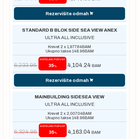
Rezervišite odmah
STANDARD B BLOK SIDE SEA VIEW ANEX
ULTRA ALL INCLUSIVE
Krevet 2 x
1,977.64
BAM
Ukupno takse
148.96
BAM
HOTELSKI POPUST
6,233.96
4,104.24
35
BAM
%
Rezervišite odmah
MAINBUILDING SIDESEA VIEW
ULTRA ALL INCLUSIVE
Krevet 2 x
2,007.04
BAM
Ukupno takse
148.96
BAM
HOTELSKI POPUST
6,324.96
4,163.04
35
BAM
%