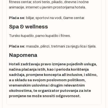
fitness centar, stoni tenis, pikado, dnevne i noćne
animacije, internet u javnim prostorijama hotela.
Plaća se:
bilijar, sportovi na vodi, Game centar.
ma
Spa & wellness
Tursko kupatilo, parno kupatilo i fitnes.
Plaća se:
masaže, pilinzi, tretmani za njegu lica i tijela.
Napomena
Hoteli zadržavaju pravo izmjene pojedinih usluga,
načina plaćanja istih, kao i perioda korištenja
o
sadržaja, promjene koncepta all inclusive, i slično,
a u skladu sa svojom poslovnom politikom,
vremenskim uslovima i drugim relevantnim
okolnostima, te organizator putovanja za iste
promjene ne može snositi odgovornost.