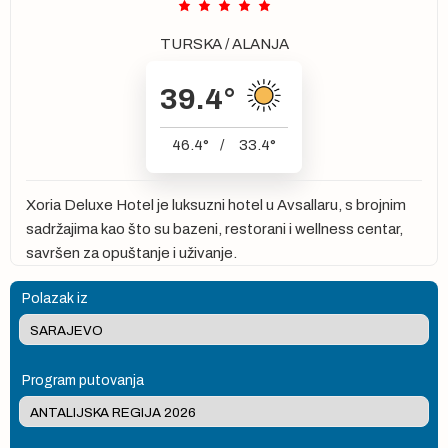
TURSKA
/
ALANJA
39.4
°
46.4
°
/
33.4
°
Xoria Deluxe Hotel je luksuzni hotel u Avsallaru, s brojnim
sadržajima kao što su bazeni, restorani i wellness centar,
savršen za opuštanje i uživanje.
Polazak iz
Program putovanja