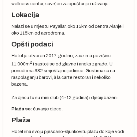
wellness centar, savršen za opuštanje i uživanje.
Lokacija
Nalazi se u mjestu Payallar, oko 15km od centra Alanje i
oko 115km od aerodroma.
Opšti podaci
Hotel je otvoren 2017. godine, zauzima površinu
2
11.000m
i sastoji se od glavne i aneks zgrade. U
ponudi ima 332 smještajne jedinice. Gostima su na
raspolaganju barovi, à la carte restoran i nekoliko
bazena.
u
Za djecu tu su mini club (4-12 godina) i dječiji bazeni.
Plaća se:
čuvanje djece.
Plaža
Hotel ima svoju pješčano-šljunkovitu plažu do koje vodi