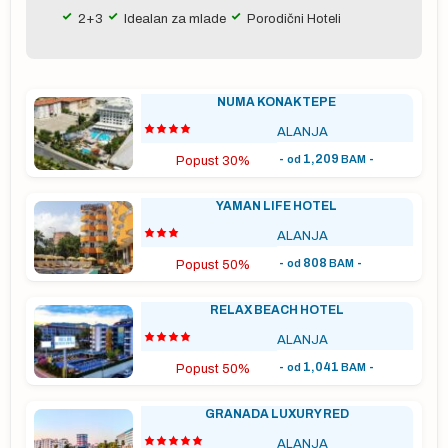
2+3
Idealan za mlade
Porodični Hoteli
vo
NUMA KONAKTEPE
ALANJA
a
-
1,209
-
od
BAM
Popust 30%
tka
YAMAN LIFE HOTEL
ALANJA
-
808
-
od
BAM
Popust 50%
RELAX BEACH HOTEL
ALANJA
-
1,041
-
od
BAM
Popust 50%
GRANADA LUXURY RED
ALANJA