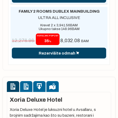
FAMILY 2 ROOMS DUBLEX MAINBUILDING
ULTRA ALL INCLUSIVE
Krevet 2 x
3,941.56
BAM
Ukupno takse
148.96
BAM
HOTELSKI POPUST
12,276.96
8,032.08
35
BAM
%
Rezervišite odmah
Xoria Deluxe Hotel
Xoria Deluxe Hotel je luksuzni hotel u Avsallaru, s
brojnim sadržajima kao što su bazeni, restorani i