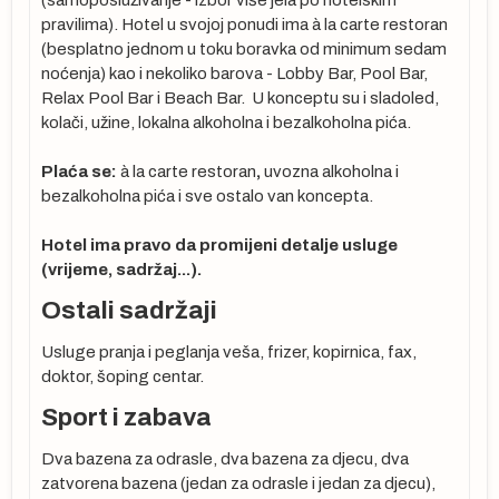
(samoposluživanje - izbor više jela po hotelskim
pravilima). Hotel u svojoj ponudi ima à la carte restoran
(besplatno jednom u toku boravka od minimum sedam
noćenja) kao i nekoliko barova - Lobby Bar, Pool Bar,
Relax Pool Bar i Beach Bar. U konceptu su i sladoled,
kolači, užine, lokalna alkoholna i bezalkoholna pića.
:
a-
Plaća se:
à la carte restoran
,
uvozna alkoholna i
bezalkoholna pića i sve ostalo van koncepta.
Hotel ima pravo da promijeni detalje usluge
YQ
(vrijeme, sadržaj...).
ta
Ostali sadržaji
se
Usluge pranja i peglanja veša, frizer, kopirnica, fax,
doktor, šoping centar.
 ne
cu
Sport i zabava
Dva bazena za odrasle, dva bazena za djecu, dva
zatvorena bazena (jedan za odrasle i jedan za djecu),