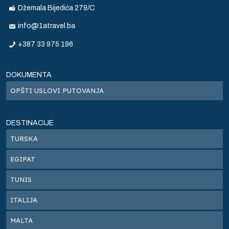
Džemala Bijedića 279/C
info@1atravel.ba
+387 33 975 196
DOKUMENTA
OPŠTI USLOVI PUTOVANJA
DESTINACIJE
TURSKA
EGIPAT
TUNIS
ITALIJA
MALTA