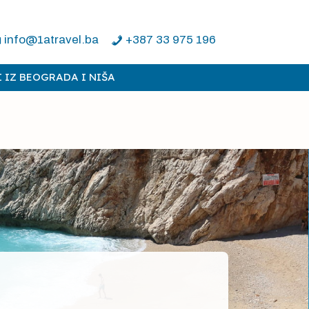
info@1atravel.ba
+387 33 975 196
 IZ BEOGRADA I NIŠA