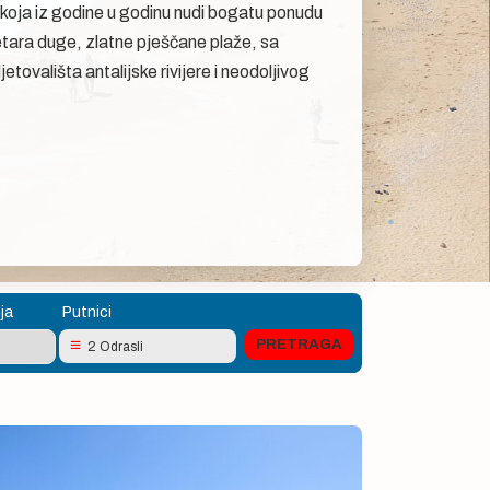
ija koja iz godine u godinu nudi bogatu ponudu
etara duge, zlatne pješčane plaže, sa
tovališta antalijske rivijere i neodoljivog
ja
Putnici
2 Odrasli