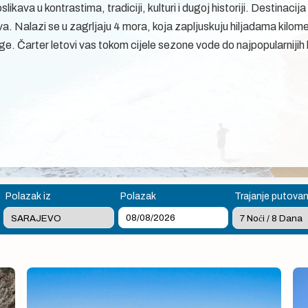
likava u kontrastima, tradiciji, kulturi i dugoj historiji. Destinac
. Nalazi se u zagrljaju 4 mora, koja zapljuskuju hiljadama kilom
ge. Čarter letovi vas tokom cijele sezone vode do najpopularnijih lje
Polazak iz
Polazak
Trajanje putovan