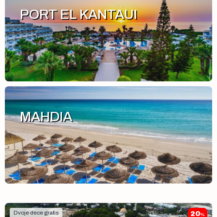
PORT EL KANTAUI
MAHDIA
Dvoje dece gratis
20
%