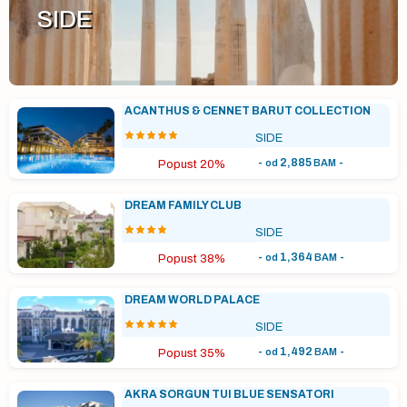
SIDE
ACANTHUS & CENNET BARUT COLLECTION
SIDE
-
2,885
-
od
BAM
Popust 20%
DREAM FAMILY CLUB
SIDE
-
1,364
-
od
BAM
Popust 38%
DREAM WORLD PALACE
SIDE
-
1,492
-
od
BAM
Popust 35%
AKRA SORGUN TUI BLUE SENSATORI