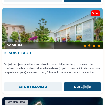
25
%
BODRUM
BENDIS BEACH
Smješten je u prelijepom prirodnom ambijentu i u potpunosti je
urađen u duhu bodrumske arhitekture (bijelo-plavo). Gostima su na
raspolaganju glavni restoran, 4 bara, fitness centar i Spa centar
1,519.00
Detaljnije
od
BAM
Porodični Hoteli