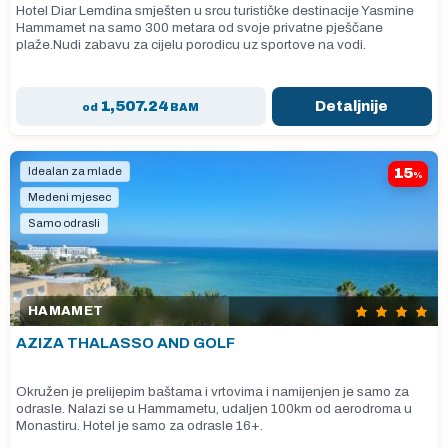
Hotel Diar Lemdina smješten u srcu turističke destinacije Yasmine
Hammamet na samo 300 metara od svoje privatne pješčane
plaže.Nudi zabavu za cijelu porodicu uz sportove na vodi.
1,507.24
Detaljnije
od
BAM
Idealan za mlade
15
%
Medeni mjesec
Samo odrasli
HAMAMET
AZIZA THALASSO AND GOLF
Okružen je prelijepim baštama i vrtovima i namijenjen je samo za
odrasle. Nalazi se u Hammametu, udaljen 100km od aerodroma u
Monastiru. Hotel je samo za odrasle 16+.