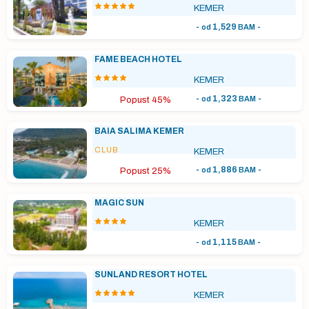
KEMER
-
1,529
-
od
BAM
FAME BEACH HOTEL
KEMER
-
1,323
-
od
BAM
Popust 45%
BAIA SALIMA KEMER
CLUB
KEMER
-
1,886
-
od
BAM
Popust 25%
MAGIC SUN
KEMER
-
1,115
-
od
BAM
SUNLAND RESORT HOTEL
KEMER