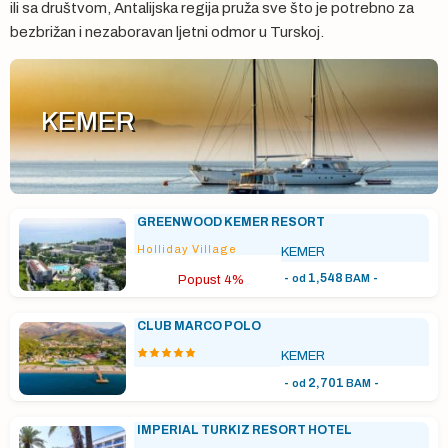
ili sa društvom, Antalijska regija pruža sve što je potrebno za
bezbrižan i nezaboravan ljetni odmor u Turskoj.
KEMER
GREENWOOD KEMER RESORT
Holliday Village
KEMER
-
1,548
-
od
BAM
Popust 4%
CLUB MARCO POLO
KEMER
-
2,701
-
od
BAM
IMPERIAL TURKIZ RESORT HOTEL