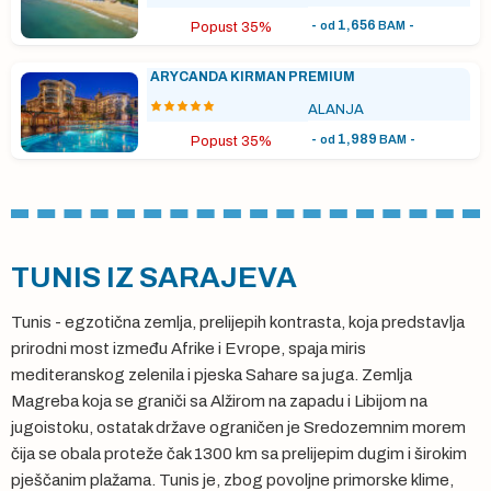
-
1,656
-
od
BAM
Popust 35%
ARYCANDA KIRMAN PREMIUM
ALANJA
-
1,989
-
od
BAM
Popust 35%
TUNIS IZ SARAJEVA
Tunis - egzotična zemlja, prelijepih kontrasta, koja predstavlja
prirodni most između Afrike i Evrope, spaja miris
mediteranskog zelenila i pjeska Sahare sa juga. Zemlja
Magreba koja se graniči sa Alžirom na zapadu i Libijom na
jugoistoku, ostatak države ograničen je Sredozemnim morem
čija se obala proteže čak 1300 km sa prelijepim dugim i širokim
pješčanim plažama. Tunis je, zbog povoljne primorske klime,