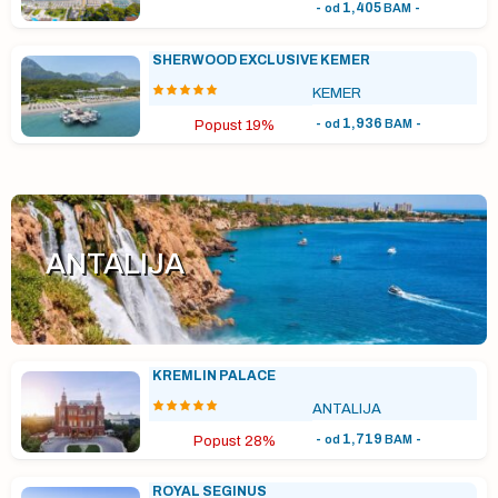
-
1,405
-
od
BAM
SHERWOOD EXCLUSIVE KEMER
KEMER
-
1,936
-
od
BAM
Popust 19%
ANTALIJA
KREMLIN PALACE
ANTALIJA
-
1,719
-
od
BAM
Popust 28%
ROYAL SEGINUS