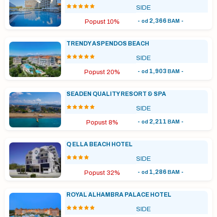
SIDE
-
2,366
-
od
BAM
Popust 10%
TRENDY ASPENDOS BEACH
SIDE
-
1,903
-
od
BAM
Popust 20%
SEADEN QUALITY RESORT & SPA
SIDE
-
2,211
-
od
BAM
Popust 8%
Q ELLA BEACH HOTEL
SIDE
-
1,286
-
od
BAM
Popust 32%
ROYAL ALHAMBRA PALACE HOTEL
SIDE