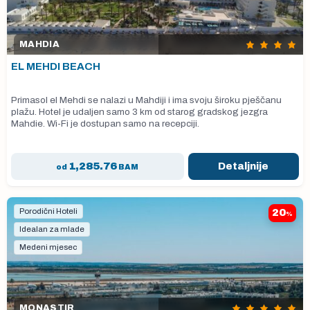
MAHDIA
EL MEHDI BEACH
Primasol el Mehdi se nalazi u Mahdiji i ima svoju široku pješčanu
plažu. Hotel je udaljen samo 3 km od starog gradskog jezgra
Mahdie. Wi-Fi je dostupan samo na recepciji.
1,285.76
Detaljnije
od
BAM
Porodični Hoteli
20
%
Idealan za mlade
Medeni mjesec
MONASTIR