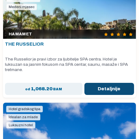
Medeni mjesec
HAMAMET
THE RUSSELIOR
The Russelior je pravi izbor za ljubitelje SPA centra. Hotel je
luksuzan sa jasnim fokusom na SPA centar, saunu, masaže i SPA
tretmane.
1,068.20
Detaljnije
od
BAM
Hotel gradskog tipa
Idealan za mlade
Luksuzni hotel