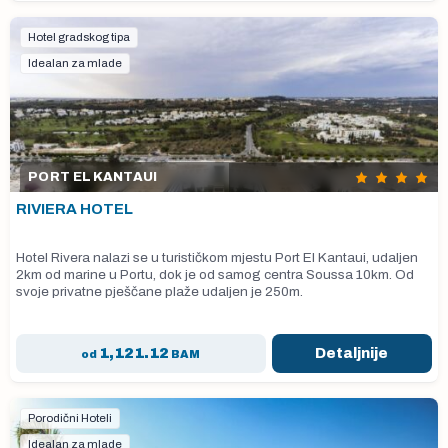
Hotel gradskog tipa
Idealan za mlade
PORT EL KANTAUI
RIVIERA HOTEL
Hotel Rivera nalazi se u turističkom mjestu Port El Kantaui, udaljen
2km od marine u Portu, dok je od samog centra Soussa 10km. Od
svoje privatne pješčane plaže udaljen je 250m.
1,121.12
Detaljnije
od
BAM
Porodični Hoteli
Idealan za mlade