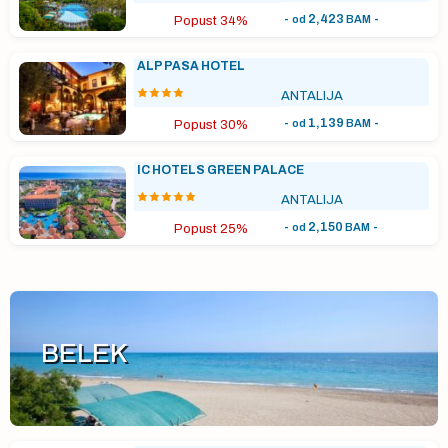
-
2,423
-
od
BAM
Popust 34%
ALP PASA HOTEL
ANTALIJA
-
1,139
-
od
BAM
Popust 30%
IC HOTELS GREEN PALACE
ANTALIJA
-
2,150
-
od
BAM
Popust 25%
BELEK