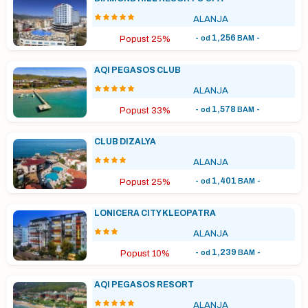
ALANJA
-
1,256
-
od
BAM
Popust 25%
AQI PEGASOS CLUB
ALANJA
-
1,578
-
od
BAM
Popust 33%
CLUB DIZALYA
ALANJA
-
1,401
-
od
BAM
Popust 25%
LONICERA CITY KLEOPATRA
ALANJA
-
1,239
-
od
BAM
Popust 10%
AQI PEGASOS RESORT
ALANJA