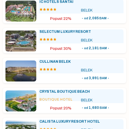
IC HOTELS SANTAI
BELEK
-
2,085
-
od
BAM
Popust 22%
SELECTUM LUXURY RESORT
BELEK
-
2,181
-
od
BAM
Popust 30%
CULLINAN BELEK
BELEK
-
3,891
-
od
BAM
CRYSTAL BOUTIQUE BEACH
BOUTIQUE HOTEL
BELEK
-
1,680
-
od
BAM
Popust 20%
CALISTA LUXURY RESORT HOTEL