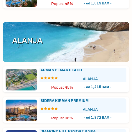
-
1,613
-
od
BAM
Popust 45%
ALANJA
ARMAS PEMAR BEACH
ALANJA
-
1,415
-
od
BAM
Popust 45%
SIDERA KIRMAN PREMIUM
ALANJA
-
1,872
-
od
BAM
Popust 36%
DIAMOND HILL RESORT & SPA