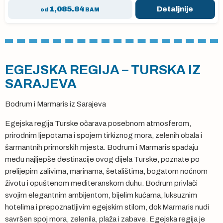
1,085.84
Detaljnije
od
BAM
EGEJSKA REGIJA – TURSKA IZ
SARAJEVA
Bodrum i Marmaris iz Sarajeva
Egejska regija Turske očarava posebnom atmosferom,
prirodnim ljepotama i spojem tirkiznog mora, zelenih obala i
šarmantnih primorskih mjesta. Bodrum i Marmaris spadaju
među najljepše destinacije ovog dijela Turske, poznate po
prelijepim zalivima, marinama, šetalištima, bogatom noćnom
životu i opuštenom mediteranskom duhu. Bodrum privlači
svojim elegantnim ambijentom, bijelim kućama, luksuznim
hotelima i prepoznatljivim egejskim stilom, dok Marmaris nudi
savršen spoj mora, zelenila, plaža i zabave. Egejska regija je