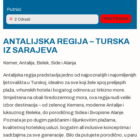
Putnici
2 Odrasli
ANTALIJSKA REGIJA – TURSKA
IZ SARAJEVA
Kemer, Antalija, Belek, Side i Alanja
Antalijska regija predstavlja jedno od najpoznatijih i najomiljenijih
ljetovališta u Turskoj, idealno za sve koji žele spoj prelijepih
plaža, vrhunskih hotela i bogatog odmora uz tirkizno more.
Smještena na obali Sredozemnog mora, ova regija nudi veliki
izbor destinacija – od zelenog Kemera, moderne Antalije i
luksuznog Beleka, do porodičnog Sidea i živopisne Alanje.
Poznata je po dugim pješčanim i šljunkovitim plažama,
kvalitetnoj hotelskoj usluzi, bogatim all inclusive konceptima i
sadržajima za sve generacije. Bilo da putujete porodično, u paru