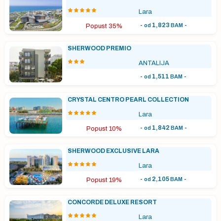
Lara
-
1,823
-
od
BAM
Popust 35%
SHERWOOD PREMIO
ANTALIJA
-
1,511
-
od
BAM
CRYSTAL CENTRO PEARL COLLECTION
Lara
-
1,842
-
od
BAM
Popust 10%
SHERWOOD EXCLUSIVE LARA
Lara
-
2,105
-
od
BAM
Popust 19%
CONCORDE DELUXE RESORT
Lara