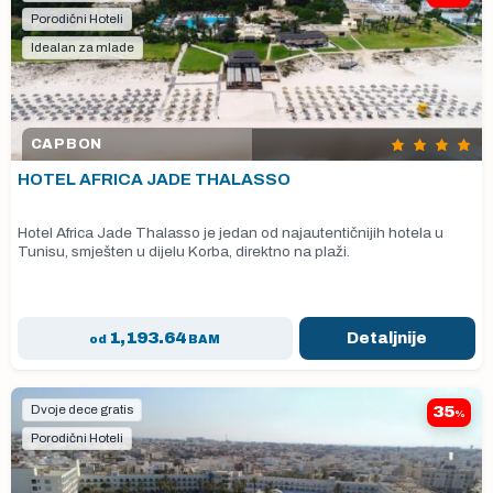
Porodični Hoteli
Idealan za mlade
CAP BON
HOTEL AFRICA JADE THALASSO
Hotel Africa Jade Thalasso je jedan od najautentičnijih hotela u
Tunisu, smješten u dijelu Korba, direktno na plaži.
1,193.64
Detaljnije
od
BAM
Dvoje dece gratis
35
%
Porodični Hoteli