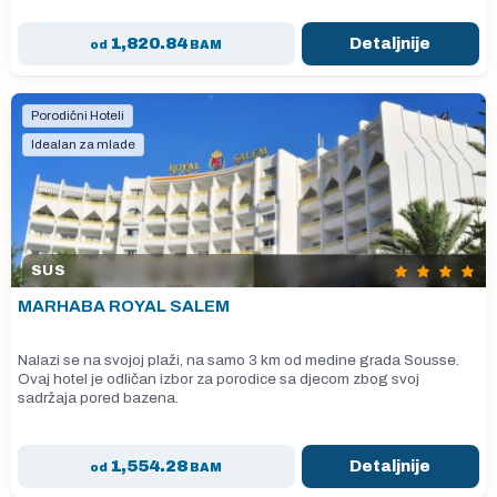
1,820.84
Detaljnije
od
BAM
Porodični Hoteli
Idealan za mlade
SUS
MARHABA ROYAL SALEM
Nalazi se na svojoj plaži, na samo 3 km od medine grada Sousse.
Ovaj hotel je odličan izbor za porodice sa djecom zbog svoj
sadržaja pored bazena.
1,554.28
Detaljnije
od
BAM