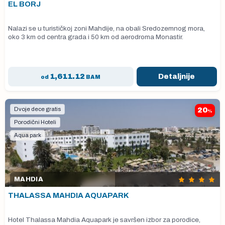
EL BORJ
Nalazi se u turističkoj zoni Mahdije, na obali Sredozemnog mora,
oko 3 km od centra grada i 50 km od aerodroma Monastir.
1,611.12
Detaljnije
od
BAM
Dvoje dece gratis
20
%
Porodični Hoteli
Aqua park
MAHDIA
THALASSA MAHDIA AQUAPARK
Hotel Thalassa Mahdia Aquapark je savršen izbor za porodice,