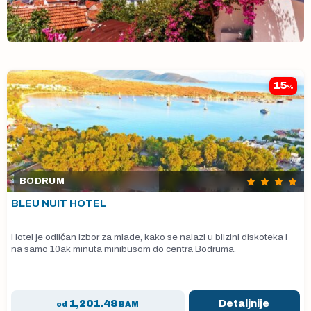
15
%
BODRUM
BLEU NUIT HOTEL
Hotel je odličan izbor za mlade, kako se nalazi u blizini diskoteka i
na samo 10ak minuta minibusom do centra Bodruma.
1,201.48
Detaljnije
od
BAM