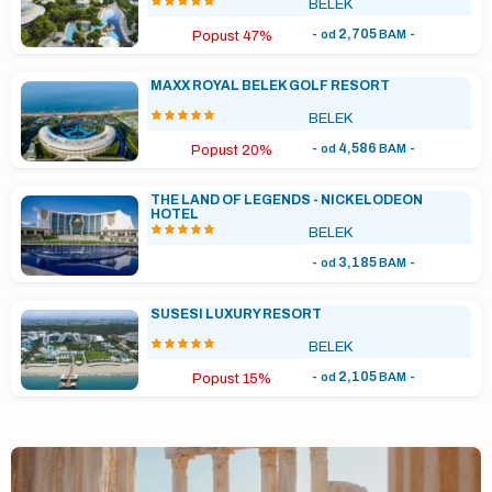
BELEK
-
2,705
-
od
BAM
Popust 47%
MAXX ROYAL BELEK GOLF RESORT
BELEK
-
4,586
-
od
BAM
Popust 20%
THE LAND OF LEGENDS - NICKELODEON
HOTEL
BELEK
-
3,185
-
od
BAM
SUSESI LUXURY RESORT
BELEK
-
2,105
-
od
BAM
Popust 15%