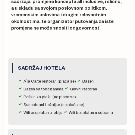
sadržaja, promjene koncepta all inclusive, i slično,
a u skladu sa svojom poslovnom politikom,
o
vremenskim uslovima i drugim relevantnim
okolnostima, te organizator putovanja za iste
promjene ne može snositi odgovornost.
SADRŽAJ HOTELA
 u
A`la Carte restoran (plaća se)
Bazen
na
Bazen sa toboganima
Glavni restoran
u
Peškiri za plažu (ne plaća se)
sa
Suncobrani i ležaljke (ne plaća se)
t
Wifi besplatan u lobiju
Wifi besplatan u sobama
na
, a