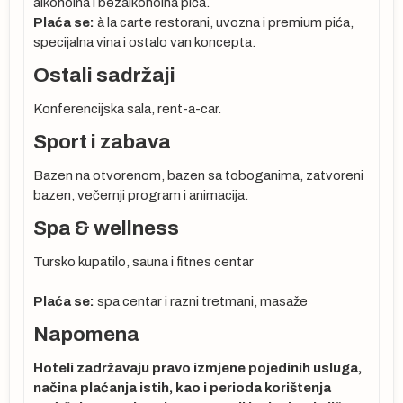
alkoholna i bezalkoholna pića.
se
Plaća se:
à la carte restorani, uvozna i premium pića,
specijalna vina i ostalo van koncepta.
 ne
Ostali sadržaji
cu
Konferencijska sala, rent-a-car.
Sport i zabava
Bazen na otvorenom, bazen sa toboganima, zatvoreni
bazen, večernji program i animacija.
Spa & wellness
ma
Tursko kupatilo, sauna i fitnes centar
Plaća se:
spa centar i razni tretmani, masaže
Napomena
Hoteli zadržavaju pravo izmjene pojedinih usluga,
načina plaćanja istih, kao i perioda korištenja