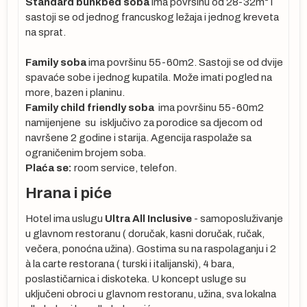
Standard bunkbed soba
ima površinu od 28-32m² i
sastoji se od jednog francuskog ležaja i jednog kreveta
na sprat.
Family soba
ima površinu 55-60m2. Sastoji se od dvije
a
spavaće sobe i jednog kupatila. Može imati pogled na
more, bazen i planinu.
Family child friendly soba
ima površinu 55-60m2
namijenjene su isključivo za porodice sa djecom od
navršene 2 godine i starija. Agencija raspolaže sa
ograničenim brojem soba.
Plaća se:
room service, telefon.
Hrana i piće
:
Hotel ima uslugu
Ultra All Inclusive
- samoposluživanje
a-
u glavnom restoranu ( doručak, kasni doručak, ručak,
večera, ponoćna užina). Gostima su na raspolaganju i 2
à la carte restorana ( turski i italijanski), 4 bara,
YQ
poslastičarnica i diskoteka. U koncept usluge su
ta
uključeni obroci u glavnom restoranu, užina, sva lokalna