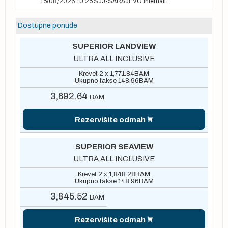
15/08/2026 10:25
SJJ-SARAJEVO International Airport
Dostupne ponude
SUPERIOR LANDVIEW
ULTRA ALL INCLUSIVE
Krevet 2 x
1,771.84
BAM
Ukupno takse
148.96
BAM
3,692.64
BAM
Rezervišite odmah
SUPERIOR SEAVIEW
ULTRA ALL INCLUSIVE
Krevet 2 x
1,848.28
BAM
Ukupno takse
148.96
BAM
3,845.52
BAM
Rezervišite odmah