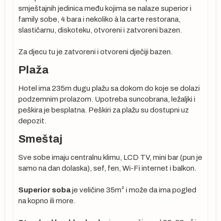
u
smještajnih jedinica među kojima se nalaze superior i
family sobe, 4 bara i nekoliko à la carte restorana,
slastičarnu, diskoteku, otvoreni i zatvoreni bazen.
Za djecu tu je zatvoreni i otvoreni dječiji bazen.
Plaža
Hotel ima 235m dugu plažu sa dokom do koje se dolazi
podzemnim prolazom. Upotreba suncobrana, ležaljki i
peškira je besplatna. Peškiri za plažu su dostupni uz
depozit.
Smeštaj
Sve sobe imaju centralnu klimu, LCD TV, mini bar (pun je
samo na dan dolaska), sef, fen, Wi-Fi internet i balkon.
Superior soba
je veličine 35m² i može da ima pogled
na kopno ili more.
je