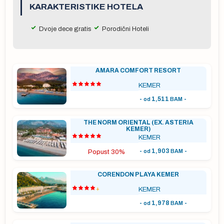
KARAKTERISTIKE HOTELA
Dvoje dece gratis
Porodični Hoteli
a
a o
sle
AMARA COMFORT RESORT
KEMER
-
1,511
-
od
BAM
vo
THE NORM ORIENTAL (EX. ASTERIA
KEMER)
KEMER
-
1,903
-
od
BAM
Popust 30%
a
CORENDON PLAYA KEMER
tka
+
KEMER
-
1,978
-
od
BAM