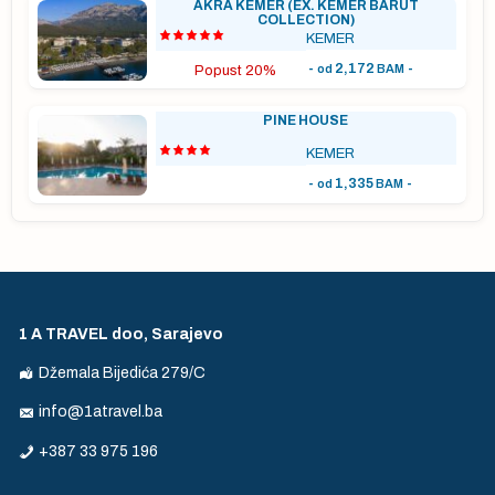
AKRA KEMER (EX. KEMER BARUT
COLLECTION)
KEMER
-
2,172
-
od
BAM
Popust 20%
PINE HOUSE
KEMER
-
1,335
-
od
BAM
1 A TRAVEL doo, Sarajevo
Džemala Bijedića 279/C
info@1atravel.ba
s
+387 33 975 196
ne
,