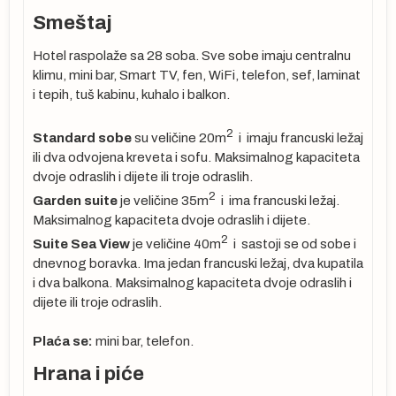
Smeštaj
Hotel raspolaže sa 28 soba. Sve sobe imaju centralnu
klimu, mini bar, Smart TV, fen, WiFi, telefon, sef, laminat
i tepih, tuš kabinu, kuhalo i balkon.
2
Standard sobe
su veličine 20m
i imaju francuski ležaj
ili dva odvojena kreveta i sofu. Maksimalnog kapaciteta
dvoje odraslih i dijete ili troje odraslih.
2
Garden suite
je veličine 35m
i ima francuski ležaj.
je
Maksimalnog kapaciteta dvoje odraslih i dijete.
2
Suite Sea View
je veličine 40m
i sastoji se od sobe i
dnevnog boravka. Ima jedan francuski ležaj, dva kupatila
i dva balkona. Maksimalnog kapaciteta dvoje odraslih i
dijete ili troje odraslih.
a
Plaća se:
mini bar, telefon.
Hrana i piće