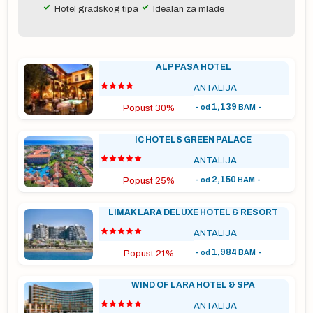
Hotel gradskog tipa
Idealan za mlade
ma
ALP PASA HOTEL
ANTALIJA
-
1,139
-
od
BAM
Popust 30%
IC HOTELS GREEN PALACE
ANTALIJA
-
2,150
-
od
BAM
Popust 25%
LIMAK LARA DELUXE HOTEL & RESORT
o
ANTALIJA
-
1,984
-
od
BAM
Popust 21%
WIND OF LARA HOTEL & SPA
ANTALIJA