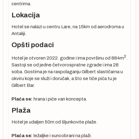
centrima.
Lokacija
Hotel se nalazi u centru Lare, na 15km od aerodroma u
Antaliji.
Opšti podaci
2
Hotel je otvoren 2022. godine i ima površinu od 884m
.
Sastoji se od jedne četvorospratne zgrade i ima 28
soba. Gostima je na raspolaganju Gilbert slastičarna u
okviru koje se služi i doručak, a što se tiče pića tu je
Gilbert Bar.
u
Plaća se:
hrana i piće van koncepta.
Plaža
Hotel je udaljen 50m od šljunkovite plaže.
Plaća se:
ležaljke i suncobrani na plaži.