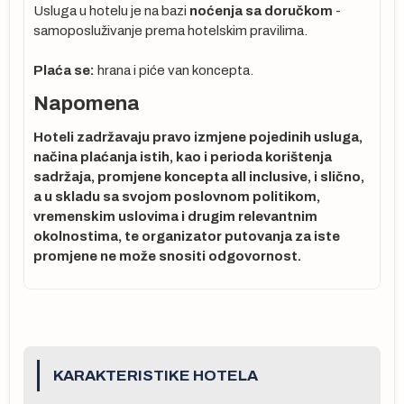
Usluga u hotelu je na bazi
noćenja sa doručkom
-
samoposluživanje prema hotelskim pravilima.
Plaća se:
hrana i piće van koncepta.
Napomena
:
a-
Hoteli zadržavaju pravo izmjene pojedinih usluga,
načina plaćanja istih, kao i perioda korištenja
sadržaja, promjene koncepta all inclusive, i slično,
a u skladu sa svojom poslovnom politikom,
YQ
vremenskim uslovima i drugim relevantnim
ta
okolnostima, te organizator putovanja za iste
promjene ne može snositi odgovornost.
se
 ne
cu
KARAKTERISTIKE HOTELA