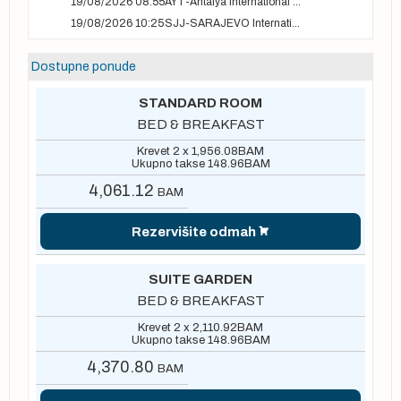
19/08/2026 08:55
AYT-Antalya International airport
19/08/2026 10:25
SJJ-SARAJEVO International Airport
Dostupne ponude
STANDARD ROOM
BED & BREAKFAST
Krevet 2 x
1,956.08
BAM
Ukupno takse
148.96
BAM
4,061.12
BAM
Rezervišite odmah
SUITE GARDEN
BED & BREAKFAST
Krevet 2 x
2,110.92
BAM
Ukupno takse
148.96
BAM
4,370.80
BAM