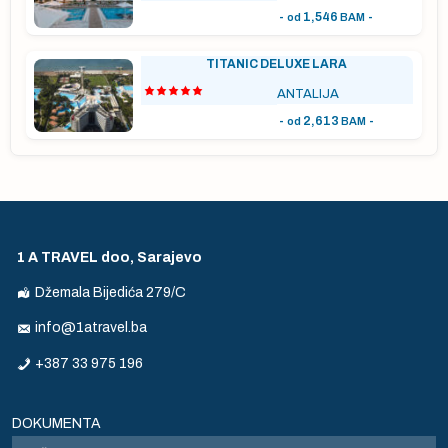
-
1,546
-
od
BAM
TITANIC DELUXE LARA
 u
ANTALIJA
na
-
2,613
-
od
BAM
u
sa
t
na
1 A TRAVEL doo, Sarajevo
, a
Džemala Bijedića 279/C
info@1atravel.ba
a
+387 33 975 196
a o
sle
DOKUMENTA