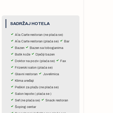
SADRŽAJ HOTELA
A`la Carte restoran (ne plaća se)
A`la Carte restoran (plaća se)
Bar
Bazen
Bazen sa toboganima
Butik kože
Dječiji bazen
Doktor na poziv (plaća se)
Fax
Frizerski salon (plaća se)
Glavni restoran
Juvelirnica
Klima uređaji
Peškiri za plažu (ne plaća se)
Salon lepote ( plaća se )
Sef (ne plaća se)
Snack restoran
Šoping centar