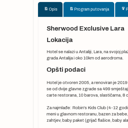
Opis
Program putovanja
Sherwood Exclusive Lara
Lokacija
Hotel se nalazi u Antaliji, Lara, na svojoj p
grada Antalija i oko 10km od aerodroma.
Opšti podaci
Hotel je otvoren 2005, a renoviran je 201
se od dvije glavne zgrade sa 499 smještajni
carte restorana, 10 barova, slastičarna, 8 
Za najmlađe: Robin's Kids Club (4-12 godina
meni u glavnom restoranu, bazen za bebe, v
va sata prije
zahtjev, baby paket (grijač flašice, baby al
 Noćenje.