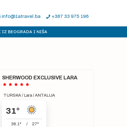
info@1atravel.ba
+387 33 975 196
 IZ BEOGRADA I NIŠA
SHERWOOD EXCLUSIVE LARA
TURSKA
/
Lara
/
ANTALIJA
31
°
36.1
°
/
27
°