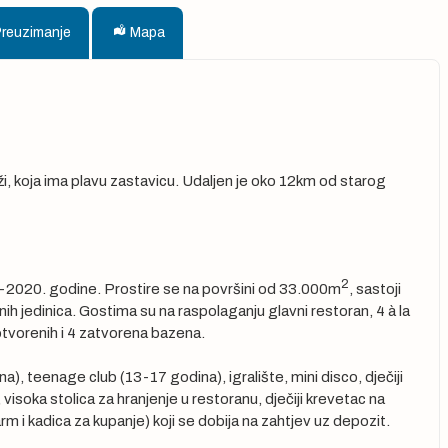
Preuzimanje
Mapa
laži, koja ima plavu zastavicu. Udaljen je oko 12km od starog
2
9-2020. godine. Prostire se na površini od 33.000m
, sastoji
h jedinica. Gostima su na raspolaganju glavni restoran, 4 à la
otvorenih i 4 zatvorena bazena.
), teenage club (13-17 godina), igralište, mini disco, dječiji
isoka stolica za hranjenje u restoranu, dječiji krevetac na
arm i kadica za kupanje) koji se dobija na zahtjev uz depozit.