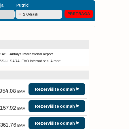
ja
Putnici
2 Odrasli
5
AYT-Antalya International airport
5
SJJ-SARAJEVO International Airport
Rezervišite odmah
,954.08
BAM
Rezervišite odmah
,157.92
BAM
Rezervišite odmah
,361.76
BAM