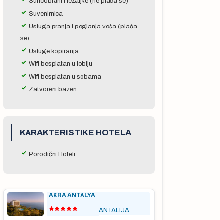
Suncobrani i ležaljke (ne plaća se)
Suvenirnica
Usluga pranja i peglanja veša (plaća
se)
Usluge kopiranja
Wifi besplatan u lobiju
Wifi besplatan u sobama
Zatvoreni bazen
KARAKTERISTIKE HOTELA
Porodični Hoteli
AKRA ANTALYA
ANTALIJA