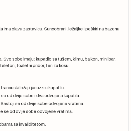
a ima plavu zastavicu. Suncobrani, ležaljke i peškiri na bazenu
. Sve sobe imaju: kupatilo sa tušem, klimu, balkon, mini bar,
 telefon, toaletni pribor, fen za kosu.
 francuski ležaj i jacuzzi u kupatilu.
i se od dvije sobe i dva odvojena kupatila.
. Sastoji se od dvije sobe odvojene vratima.
je se od dvije sobe odvojene vratima.
obama sa invaliditetom.