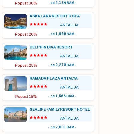
-
2,134
-
od
BAM
Popust 30%
ASKA LARA RESORT & SPA
ANTALIJA
-
1,999
-
od
BAM
Popust 20%
DELPHIN DIVA RESORT
ANTALIJA
-
2,270
-
od
BAM
Popust 25%
RAMADA PLAZA ANTALYA
ANTALIJA
-
1,566
-
od
BAM
Popust 15%
SEALIFE FAMILY RESORT HOTEL
ANTALIJA
-
2,031
-
od
BAM