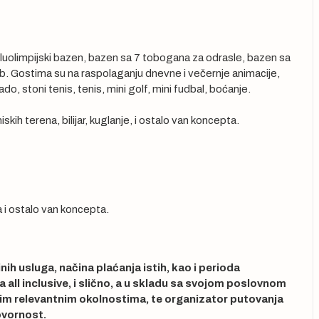
luolimpijski bazen, bazen sa 7 tobogana za odrasle, bazen sa
lub. Gostima su na raspolaganju dnevne i večernje animacije,
do, stoni tenis, tenis, mini golf, mini fudbal, boćanje.
iskih terena, bilijar, kuglanje, i ostalo van koncepta.
pa i ostalo van koncepta.
ih usluga, načina plaćanja istih, kao i perioda
 all inclusive, i slično, a u skladu sa svojom poslovnom
im relevantnim okolnostima, te organizator putovanja
ovornost.