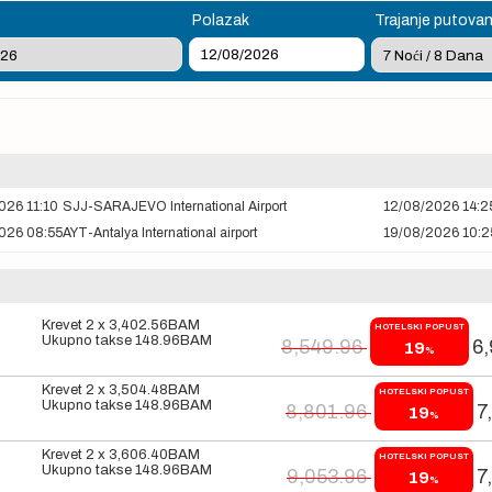
Polazak
Trajanje putovan
026 11:10
SJJ-SARAJEVO International Airport
12/08/2026 14:2
026 08:55
AYT-Antalya International airport
19/08/2026 10:2
Krevet 2 x
3,402.56
BAM
HOTELSKI POPUST
Ukupno takse
148.96
BAM
8,549.96
6
19
%
Krevet 2 x
3,504.48
BAM
HOTELSKI POPUST
Ukupno takse
148.96
BAM
8,801.96
7
19
%
Krevet 2 x
3,606.40
BAM
HOTELSKI POPUST
Ukupno takse
148.96
BAM
9,053.96
7
19
%