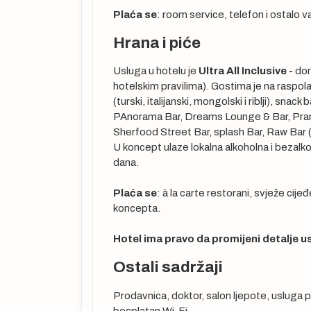
Plaća se
: room service, telefon i ostalo 
Hrana i piće
Usluga u hotelu je
Ultra All Inclusive -
dor
hotelskim pravilima). Gostima je na raspola
ma u Antaliji,
(turski, italijanski, mongolski i riblji), sna
plaćuje se u
PAnorama Bar, Dreams Lounge & Bar, Pranz
aranžman,
Sherfood Street Bar, splash Bar, Raw Bar (
i u ratama).
U koncept ulaze lokalna alkoholna i bezalko
dana.
jesto u avionu,
Plaća se
: à la carte restorani, svježe cij
koncepta.
Hotel ima pravo da promijeni detalje us
Ostali sadržaji
Prodavnica, doktor, salon ljepote, usluga p
besplatan Wi-Fi.