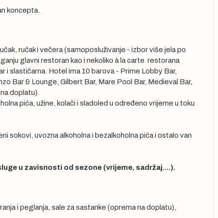
van koncepta.
učak, ručak i večera (samoposluživanje - izbor više jela po
ganju glavni restoran kao i nekoliko à la carte restorana
ck bar i slastičarna. Hotel ima 10 barova - Prime Lobby Bar,
o Bar & Lounge, Gilbert Bar, Mare Pool Bar, Medieval Bar,
na doplatu).
holna pića, užine, kolači i sladoled u određeno vrijeme u toku
eđeni sokovi, uvozna alkoholna i bezalkoholna pića i ostalo van
luge u zavisnosti od sezone (vrijeme, sadržaj....).
ranja i peglanja, sale za sastanke (oprema na doplatu),