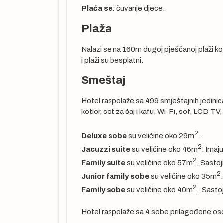
Plaća se
: čuvanje djece.
Plaža
Nalazi se na 160m dugoj pješčanoj plaži koj
r, individualne
i plaži su besplatni.
Smeštaj
Hotel raspolaže sa 499 smještajnih jedinica
ketler, set za čaj i kafu, Wi-Fi, sef, LCD TV,
inaciji i prema
ebe za
2
Deluxe sobe
su veličine oko 29m
.
živosti hotela
2
Jacuzzi suite
su veličine oko 46m
. Imaju
e za Sarajevo.
2
Family suite
su veličine oko 57m
. Sastoj
2
Junior family sobe
su veličine oko 35m
2
Family sobe
su veličine oko 40m
. Sasto
tragom na web
(destinacija,
Hotel raspolaže sa 4 sobe prilagođene os