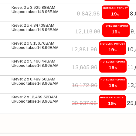
Krevet 2 x
3,925.88
BAM
HOTELSKI POPUST
Ukupno takse
148.96
BAM
9,842.96
8,
19
%
Krevet 2 x
4,847.08
BAM
HOTELSKI POPUST
Ukupno takse
148.96
BAM
12,116.96
9
19
%
Krevet 2 x
5,156.76
BAM
HOTELSKI POPUST
Ukupno takse
148.96
BAM
12,881.96
10,
19
%
Krevet 2 x
5,466.44
BAM
HOTELSKI POPUST
Ukupno takse
148.96
BAM
13,645.96
11,
19
%
Krevet 2 x
6,489.56
BAM
HOTELSKI POPUST
Ukupno takse
148.96
BAM
16,172.96
13,
19
%
Krevet 2 x
12,469.52
BAM
HOTELSKI POPUST
Ukupno takse
148.96
BAM
30,937.96
25,
19
%