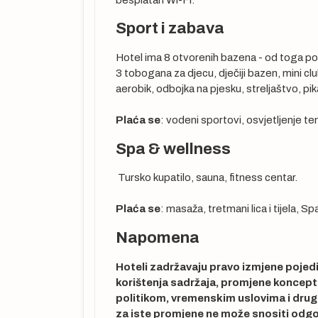
Sport i zabava
stvu su izuzetno
Hotel ima 8 otvorenih bazena - od toga po
3 tobogana za djecu, dječiji bazen, mini c
aerobik, odbojka na pjesku, streljaštvo, pika
Plaća se
: vodeni sportovi, osvjetljenje ten
Spa & wellness
Tursko kupatilo, sauna, fitness centar.
 i uplaćuju se u
predstavlja
Plaća se
: masaža, tretmani lica i tijela, S
putovanja i
Napomena
omjene cijene
jeni goriva koja
Hoteli zadržavaju pravo izmjene pojedin
nici će o
korištenja sadržaja, promjene koncepta
ganizatoru
politikom, vremenskim uslovima i drug
ugovora o
za iste promjene ne može snositi odg
 Takse važe za