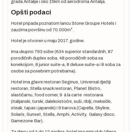
grada Antalije i oko 15km od aerodroma Antalija.
Opšti podaci
Hotel pripada poznatom lancu Stone Groupe Hotels i
u
zauzima površinu od 70.000m².
Hotel je otvoren u maju 2017. godine.
Ima ukupno 793 sobe (634 superior standardnih, 87
porodičnih duplex soba, 48 porodičnih soba sa
konekcijom, 8 junior suite-a, 8 deluxe suite-a i 8 soba za
osobe sa posebnim potrebama).
Hotel ima glavni restoran Seginus, Universal dječiji
restoran, Stella snack restoran, Planet Bistro,
slastičarnu, food corner, 9 à la carte restorana
(italijanski, turski, dalekoistočni, suši, riblji, meksički,
steak, tapas i japanski) i 9 barova (Capella, Skyline,
Solaris, Sunset, Stella, Amphi, Activity, Galaxy disco,
Gamezone Bar).
Za djecu od 4 do 12 godina, hotel ima mini club (djeca