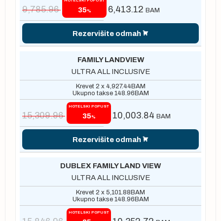
HOTELSKI POPUST
9,785.96
6,413.12
35
BAM
%
Rezervišite odmah
FAMILY LANDVIEW
ULTRA ALL INCLUSIVE
Krevet 2 x
4,927.44
BAM
Ukupno takse
148.96
BAM
HOTELSKI POPUST
15,309.96
10,003.84
35
BAM
%
Rezervišite odmah
DUBLEX FAMILY LAND VIEW
ULTRA ALL INCLUSIVE
Krevet 2 x
5,101.88
BAM
Ukupno takse
148.96
BAM
HOTELSKI POPUST