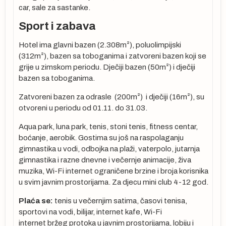
t
car, sale za sastanke.
na
Sport i zabava
, a
Hotel ima glavni bazen (2.308m²), poluolimpijski
(312m²), bazen sa toboganima i zatvoreni bazen koji se
grije u zimskom periodu. Dječiji bazen (50m²) i dječiji
bazen sa toboganima.
a
a o
Zatvoreni bazen za odrasle (200m²) i dječiji (16m²), su
otvoreni u periodu od 01.11. do 31.03.
sle
Aqua park, luna park, tenis, stoni tenis, fitness centar,
boćanje, aerobik. Gostima su još na raspolaganju
gimnastika u vodi, odbojka na plaži, vaterpolo, jutarnja
gimnastika i razne dnevne i večernje animacije, živa
vo
muzika, Wi-Fi internet ograničene brzine i broja korisnika
u svim javnim prostorijama. Za djecu mini club 4-12 god.
Plaća se:
tenis u večernjim satima, časovi tenisa,
a
sportovi na vodi, bilijar, internet kafe, Wi-Fi
internet bržeg protoka u javnim prostorijama, lobiju i
tka