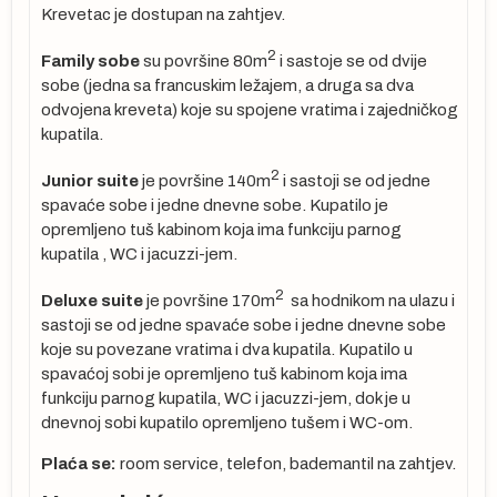
Krevetac je dostupan na zahtjev.
YQ
2
Family sobe
su površine 80m
i sastoje se od dvije
ta
sobe (jedna sa francuskim ležajem, a druga sa dva
odvojena kreveta) koje su spojene vratima i zajedničkog
se
kupatila.
 ne
2
Junior suite
je površine 140m
i sastoji se od jedne
cu
spavaće sobe i jedne dnevne sobe. Kupatilo je
opremljeno tuš kabinom koja ima funkciju parnog
kupatila , WC i jacuzzi-jem.
2
Deluxe suite
je površine 170m
sa hodnikom na ulazu i
sastoji se od jedne spavaće sobe i jedne dnevne sobe
koje su povezane vratima i dva kupatila. Kupatilo u
spavaćoj sobi je opremljeno tuš kabinom koja ima
ma
funkciju parnog kupatila, WC i jacuzzi-jem, dok je u
dnevnoj sobi kupatilo opremljeno tušem i WC-om.
Plaća se:
room service, telefon, bademantil na zahtjev.