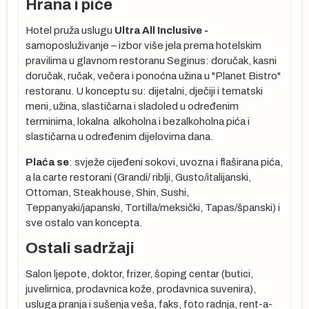
Hrana i piće
Hotel pruža uslugu
Ultra All Inclusive -
samoposluživanje – izbor više jela prema hotelskim
pravilima u glavnom restoranu Seginus: doručak, kasni
doručak, ručak, večera i ponoćna užina u "Planet Bistro"
o
restoranu. U konceptu su: dijetalni, dječiji i tematski
meni, užina, slastičarna i sladoled u određenim
terminima, lokalna alkoholna i bezalkoholna pića i
slastičarna u određenim dijelovima dana.
Plaća se
: svježe cijeđeni sokovi, uvozna i flaširana pića,
a la carte restorani (Grandi/ riblji, Gusto/italijanski,
Ottoman, Steak house, Shin, Sushi,
Teppanyaki/japanski, Tortilla/meksički, Tapas/španski) i
sve ostalo van koncepta.
 u
Ostali sadržaji
na
u
Salon ljepote, doktor, frizer, šoping centar (butici,
juvelirnica, prodavnica kože, prodavnica suvenira),
sa
usluga pranja i sušenja veša, faks, foto radnja, rent-a-