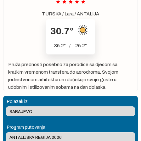
TURSKA
/
Lara
/
ANTALIJA
30.7
°
36.2
°
/
26.2
°
Pruža prednosti posebno za porodice sa djecom sa
kratkim vremenom transfera do aerodroma. Svojom
jedinstvenom arhitekturom dočekuje svoje goste u
udobnim i stilizovanim sobama na dan dolaska.
Polazak iz
Program putovanja