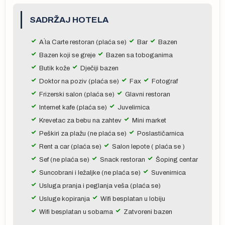
s
SADRŽAJ HOTELA
ne
,
A`la Carte restoran (plaća se)
Bar
Bazen
Bazen koji se greje
Bazen sa toboganima
Butik kože
Dječiji bazen
aj
Doktor na poziv (plaća se)
Fax
Fotograf
Frizerski salon (plaća se)
Glavni restoran
Internet kafe (plaća se)
Juvelirnica
Krevetac za bebu na zahtev
Mini market
Peškiri za plažu (ne plaća se)
Poslastičarnica
Rent a car (plaća se)
Salon lepote ( plaća se )
Sef (ne plaća se)
Snack restoran
Šoping centar
ika
Suncobrani i ležaljke (ne plaća se)
Suvenirnica
Usluga pranja i peglanja veša (plaća se)
Usluge kopiranja
Wifi besplatan u lobiju
Wifi besplatan u sobama
Zatvoreni bazen