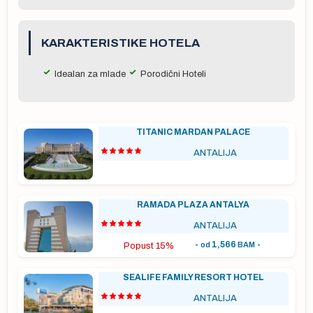
i
 po
KARAKTERISTIKE HOTELA
Idealan za mlade
Porodični Hoteli
TITANIC MARDAN PALACE
ANTALIJA
RAMADA PLAZA ANTALYA
ANTALIJA
je
-
1,566
-
od
BAM
Popust 15%
a u
SEALIFE FAMILY RESORT HOTEL
ANTALIJA