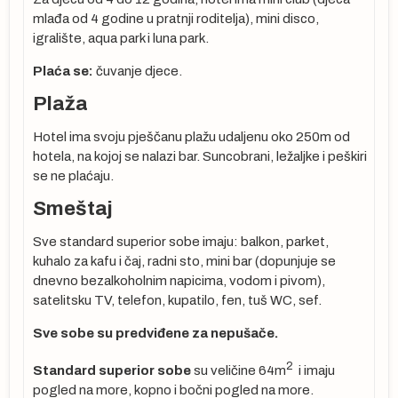
mlađa od 4 godine u pratnji roditelja), mini disco,
igralište, aqua park i luna park.
je
Plaća se:
čuvanje djece.
Plaža
Hotel ima svoju pješčanu plažu udaljenu oko 250m od
hotela, na kojoj se nalazi bar. Suncobrani, ležaljke i peškiri
a
se ne plaćaju.
Smeštaj
Sve standard superior sobe imaju: balkon, parket,
kuhalo za kafu i čaj, radni sto, mini bar (dopunjuje se
dnevno bezalkoholnim napicima, vodom i pivom),
satelitsku TV, telefon, kupatilo, fen, tuš WC, sef.
:
Sve sobe su predviđene za nepušače.
a-
2
Standard superior sobe
su veličine 64m
i imaju
pogled na more, kopno i bočni pogled na more.