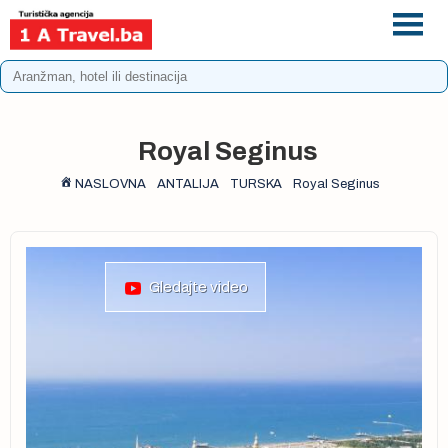
+387 33 975 196
info@1atravel.ba
Royal Seginus
NASLOVNA
ANTALIJA
TURSKA
Royal Seginus
Gledajte video