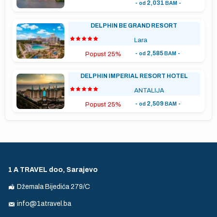
-
2,031
-
od
BAM
DELPHIN BE GRAND RESORT
el
Lara
ne.
-
2,585
-
od
BAM
Popust 25%
a
d
DELPHIN IMPERIAL RESORT HOTEL
ANTALIJA
-
2,509
-
od
BAM
Popust 25%
 na
 su
1 A TRAVEL doo, Sarajevo
 i
Džemala Bijedića 279/C
uto
ju
info@1atravel.ba
d