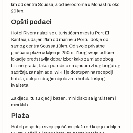
km od centra Soussa, a od aerodroma u Monastiru oko
29 km.
Opšti podaci
Hotel Rivera nalazi se u turističom mjestu Port El
Kantaui, udaljen 2km od marine u Portu, dok je od
samog centra Soussa 10km. Od svoje privatne
pješčane plaže udaljen je 250m. Zbog svoje odlične
lokacije predstavlja dobar izbor kako za mlade zbog
a,
blizine grada, tako i porodice sa djecom zbog bogatog
sadržaja za najmlađe. Wi-Fi je dostupan na recepciji
hotela, dok je u drugim dijelovima hotela lošijeg
kvaliteta.
ta.
e
Za djecu, tu su dječiji bazen, mini disko sa igralištem i
mini klub.
Plaža
a
Hotel posjeduje svoju pješčanu plažu od koje je udaljen