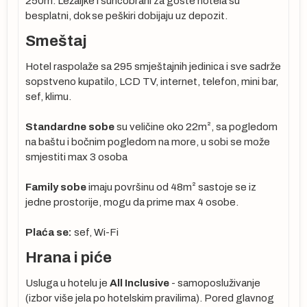
250m. Ležaljke i suncobrani za goste hotela su
besplatni, dok se peškiri dobijaju uz depozit.
Smeštaj
Hotel raspolaže sa 295 smještajnih jedinica i sve sadrže
sopstveno kupatilo, LCD TV, internet, telefon, mini bar,
:
sef, klimu.
Standardne sobe
su veličine oko 22m², sa pogledom
na baštu i bočnim pogledom na more, u sobi se može
smjestiti max 3 osoba
u,
Family sobe
imaju površinu od 48m² sastoje se iz
jedne prostorije, mogu da prime max 4 osobe.
ja
Plaća se:
sef, Wi-Fi
e
Hrana i piće
že
Usluga u hotelu je
All Inclusive
- samoposluživanje
(izbor više jela po hotelskim pravilima). Pored glavnog