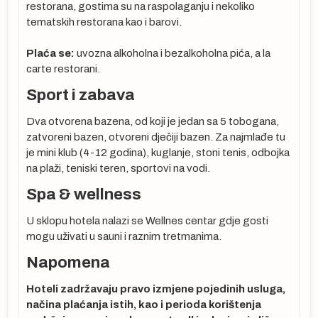
restorana, gostima su na raspolaganju i nekoliko
tematskih restorana kao i barovi.
Plaća se:
uvozna alkoholna i bezalkoholna pića, a la
carte restorani.
Sport i zabava
ema
Dva otvorena bazena, od koji je jedan sa 5 tobogana,
zatvoreni bazen, otvoreni dječiji bazen. Za najmlađe tu
je mini klub (4-12 godina), kuglanje, stoni tenis, odbojka
na plaži, teniski teren, sportovi na vodi.
Spa & wellness
U sklopu hotela nalazi se Wellnes centar gdje gosti
mogu uživati u sauni i raznim tretmanima.
Napomena
Hoteli zadržavaju pravo izmjene pojedinih usluga,
načina plaćanja istih, kao i perioda korištenja