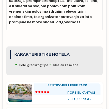
ti
sadržaja, promjene koncepta all inclusive, i slično,
o
a u skladu sa svojom poslovnom politikom,
vremenskim uslovima i drugim relevantnim
okolnostima, te organizator putovanja za iste
promjene ne može snositi odgovornost.
o
KARAKTERISTIKE HOTELA
Hotel gradskog tipa
Idealan za mlade
 u
SENTIDO BELLEVUE PARK
PORT EL KANTAUI
-
1,835
-
od
BAM
ne