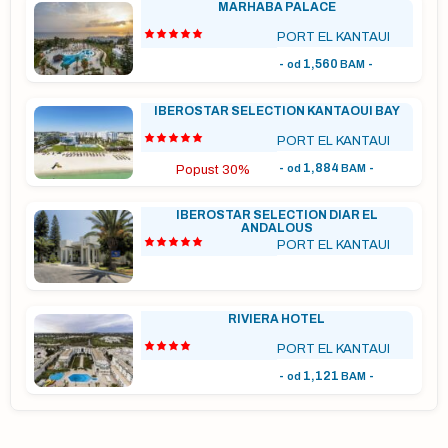
MARHABA PALACE
PORT EL KANTAUI
-
1,560
-
od
BAM
o
m
IBEROSTAR SELECTION KANTAOUI BAY
PORT EL KANTAUI
-
1,884
-
o i
od
BAM
Popust 30%
ju
IBEROSTAR SELECTION DIAR EL
ANDALOUS
PORT EL KANTAUI
RIVIERA HOTEL
PORT EL KANTAUI
-
1,121
-
od
BAM
vo