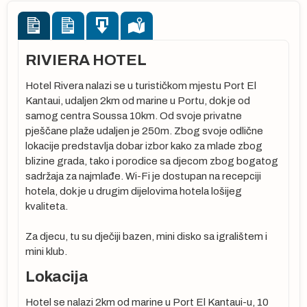
RIVIERA HOTEL
Hotel Rivera nalazi se u turističkom mjestu Port El
Kantaui, udaljen 2km od marine u Portu, dok je od
samog centra Soussa 10km. Od svoje privatne
pješčane plaže udaljen je 250m. Zbog svoje odlične
lokacije predstavlja dobar izbor kako za mlade zbog
blizine grada, tako i porodice sa djecom zbog bogatog
sadržaja za najmlađe. Wi-Fi je dostupan na recepciji
hotela, dok je u drugim dijelovima hotela lošijeg
kvaliteta.
Za djecu, tu su dječiji bazen, mini disko sa igralištem i
mini klub.
Lokacija
Hotel se nalazi 2km od marine u Port El Kantaui-u, 10
u