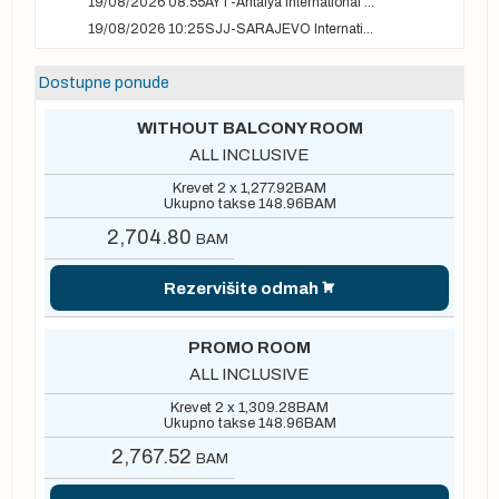
19/08/2026 08:55
AYT-Antalya International airport
19/08/2026 10:25
SJJ-SARAJEVO International Airport
Dostupne ponude
WITHOUT BALCONY ROOM
ALL INCLUSIVE
Krevet 2 x
1,277.92
BAM
Ukupno takse
148.96
BAM
2,704.80
BAM
Rezervišite odmah
PROMO ROOM
ALL INCLUSIVE
Krevet 2 x
1,309.28
BAM
Ukupno takse
148.96
BAM
2,767.52
BAM