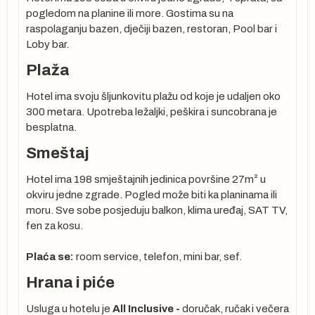
pogledom na planine ili more. Gostima su na
u
raspolaganju bazen, dječiji bazen, restoran, Pool bar i
Loby bar.
Plaža
Hotel ima svoju šljunkovitu plažu od koje je udaljen oko
300 metara. Upotreba ležaljki, peškira i suncobrana je
besplatna.
Smeštaj
Hotel ima 198 smještajnih jedinica površine 27m² u
okviru jedne zgrade. Pogled može biti ka planinama ili
moru. Sve sobe posjeduju balkon, klima uređaj, SAT TV,
fen za kosu.
Plaća se:
room service, telefon, mini bar, sef.
Hrana i piće
je
Usluga u hotelu je
All Inclusive -
doručak, ručak i večera