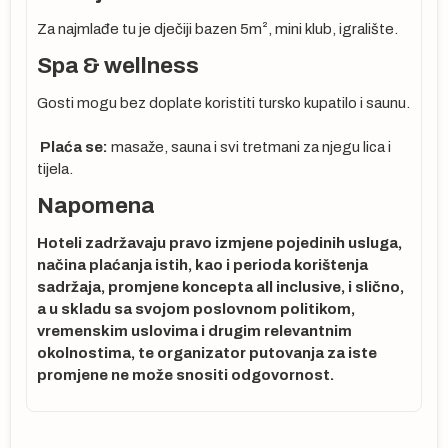
ta
Za najmlađe tu je dječiji bazen 5m², mini klub, igralište.
se
Spa & wellness
 ne
Gosti mogu bez doplate koristiti tursko kupatilo i saunu.
cu
Plaća se:
masaže, sauna i svi tretmani za njegu lica i
tijela.
Napomena
Hoteli zadržavaju pravo izmjene pojedinih usluga,
načina plaćanja istih, kao i perioda korištenja
sadržaja, promjene koncepta all inclusive, i slično,
ma
a u skladu sa svojom poslovnom politikom,
vremenskim uslovima i drugim relevantnim
okolnostima, te organizator putovanja za iste
promjene ne može snositi odgovornost.