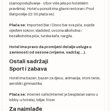
(samoposluživanje - izbor više jela po hotelskim
pravilima). Hotel u ponudi ima glavni restoran i Pool
Bar(poslije 22:00 plaća se).
Plaća se:
Imported Bar i Disco bar sva pića, svježe
cijeđeni sokovi, sladoled, uvozna alkoholna i
a
bezalkoholna pića, turska kafa, nargila.
Hotel ima pravo da promijeni detalje usluge u
zavisnosti od sezone (vrijeme, sadržaj....).
Ostali sadržaji
Sport i zabava
:
Hotel ima bazen, bazen za djecu, animacija, stoni tenis,
aerobik i gimnastika.
a-
Plaća se:
Internet cafe(Internet je besplatan samo u
lobby-u hotela), bilijar, frizer.
YQ
Za najmlađe