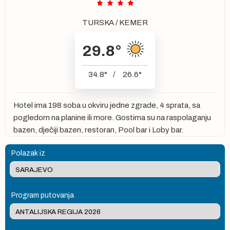
TURSKA
/
KEMER
29.8
°
34.8
°
/
26.6
°
Hotel ima 198 soba u okviru jedne zgrade, 4 sprata, sa
pogledom na planine ili more. Gostima su na raspolaganju
bazen, dječiji bazen, restoran, Pool bar i Loby bar.
Polazak iz
Program putovanja