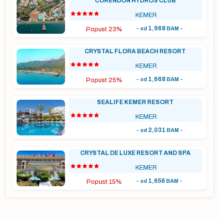
CORENDON HYDROS CLUB
, a
KEMER
-
1,968
-
od
BAM
Popust 23%
a
CRYSTAL FLORA BEACH RESORT
a o
KEMER
-
1,668
-
od
BAM
Popust 25%
sle
SEALIFE KEMER RESORT
KEMER
vo
-
2,031
-
od
BAM
CRYSTAL DE LUXE RESORT AND SPA
a
KEMER
-
1,656
-
od
BAM
Popust 15%
tka