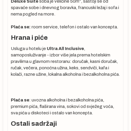
Deluxe Suite
soba je veličine 50m², sastoji se od
spavaće sobe i dnevnog boravka, francuski ležaj i sofa i
nema pogled na more.
Plaća se:
room service, telefon i ostalo van koncepta.
:
Hrana i piće
a-
Usluga u hotelu je
Ultra All Inclusive
,
samoposluživanje - izbor više jela prema hotelskim
pravilima u glavnom restoranu: doručak, kasni doručak,
YQ
ručak, večera, ponoćna užina, keks, sendviči, kafa i
ta
kolači, razne užine, lokalna alkoholna i bezalkoholna pića.
se
 ne
Plaća se
: uvozna alkoholna i bezalkoholna pića,
cu
premium pića, flaširana vina, sokovi od svježeg voća,
sva pića u diskoteci i ostalo van koncepta.
Ostali sadržaji