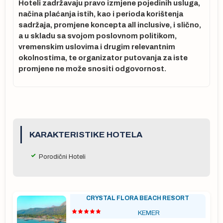
Hoteli zadržavaju pravo izmjene pojedinih usluga,
načina plaćanja istih, kao i perioda korištenja
sadržaja, promjene koncepta all inclusive, i slično,
a u skladu sa svojom poslovnom politikom,
 u
vremenskim uslovima i drugim relevantnim
na
okolnostima, te organizator putovanja za iste
u
promjene ne može snositi odgovornost.
sa
t
na
, a
KARAKTERISTIKE HOTELA
Porodični Hoteli
a
a o
CRYSTAL FLORA BEACH RESORT
sle
KEMER