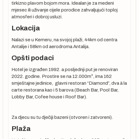
tirkizno plavom bojom mora. Idealan je za medeni
mjesec ili uživanje cijele porodice zahvaljujući toploj
atmosferi i dobroj usluzi.
Lokacija
Nalazi se u Kemeru, na svojoj plaži, 44km od centra
Antalije i 58km od aerodroma Antalija.
Opšti podaci
Hotel je izgrađen 1992. a posljednji put je renoviran
2022. godine. Prostire se na 12.000m², ima 162
smještajne jedinice, glavni restoran “Diamond”, dva à la
u
carte restorana kao i 5 barova (Beach Bar, Pool Bar,
Lobby Bar, Cofee house i Roof Bar).
Za djecu su tu dječiji bazeni (otvoren i zatvoreni).
Plaža