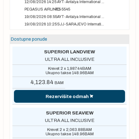
12/08/2026 14:25
AYT-Antalya International airport
PEGASUS AIRLINES
PC-5545
19/08/2026 08:55
AYT-Antalya International airport
19/08/2026 10:25
SJJ-SARAJEVO International Airport
Dostupne ponude
SUPERIOR LANDVIEW
ULTRA ALL INCLUSIVE
Krevet 2 x
1,987.44
BAM
Ukupno takse
148.96
BAM
4,123.84
BAM
Rezervišite odmah
SUPERIOR SEAVIEW
ULTRA ALL INCLUSIVE
Krevet 2 x
2,063.88
BAM
Ukupno takse
148.96
BAM