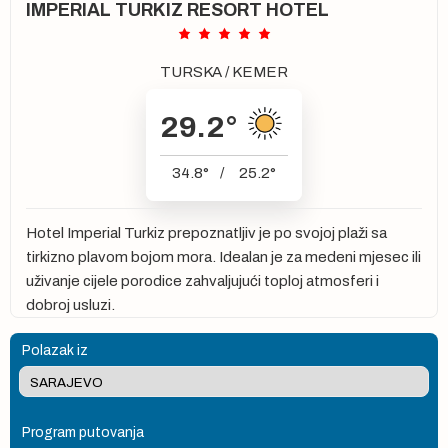
IMPERIAL TURKIZ RESORT HOTEL
TURSKA
/
KEMER
29.2
°
34.8
°
/
25.2
°
Hotel Imperial Turkiz prepoznatljiv je po svojoj plaži sa
tirkizno plavom bojom mora. Idealan je za medeni mjesec ili
uživanje cijele porodice zahvaljujući toploj atmosferi i
dobroj usluzi.
Polazak iz
Program putovanja