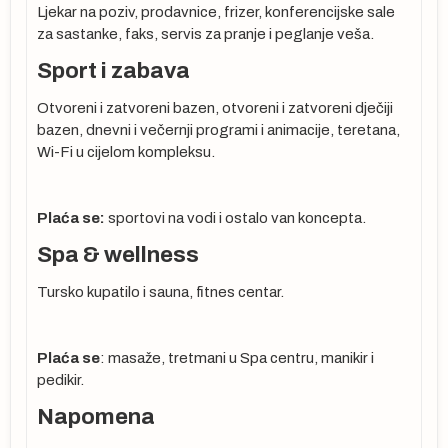
Ljekar na poziv, prodavnice, frizer, konferencijske sale
za sastanke, faks, servis za pranje i peglanje veša.
Sport i zabava
ma
Otvoreni i zatvoreni bazen, otvoreni i zatvoreni dječiji
bazen, dnevni i večernji programi i animacije, teretana,
Wi-Fi u cijelom kompleksu.
Plaća se:
sportovi na vodi i ostalo van koncepta.
Spa & wellness
Tursko kupatilo i sauna, fitnes centar.
o
Plaća se
: masaže, tretmani u Spa centru, manikir i
pedikir.
Napomena