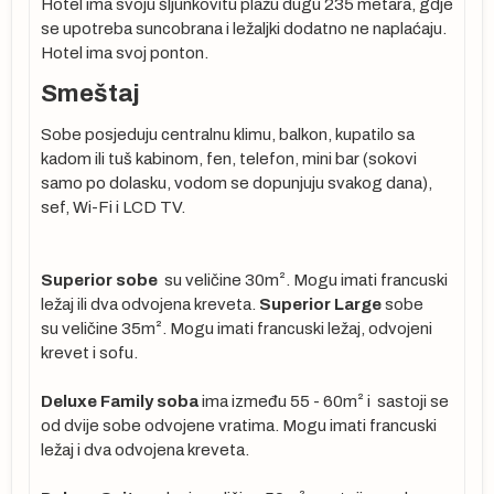
Hotel ima svoju šljunkovitu plažu dugu 235 metara, gdje
se upotreba suncobrana i ležaljki dodatno ne naplaćaju.
Hotel ima svoj ponton.
Smeštaj
Sobe posjeduju centralnu klimu, balkon, kupatilo sa
kadom ili tuš kabinom, fen, telefon, mini bar (sokovi
samo po dolasku, vodom se dopunjuju svakog dana),
sef, Wi-Fi i LCD TV.
je
Superior sobe
su veličine 30m². Mogu imati francuski
ležaj ili dva odvojena kreveta.
Superior Large
sobe
su veličine 35m². Mogu imati francuski ležaj, odvojeni
krevet i sofu.
Deluxe Family soba
ima između 55 - 60m² i sastoji se
a
od dvije sobe odvojene vratima. Mogu imati francuski
ležaj i dva odvojena kreveta.