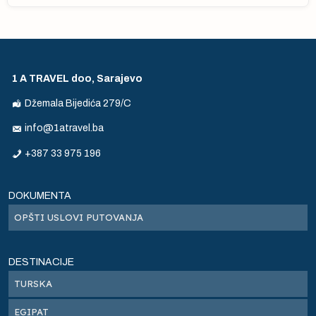
1 A TRAVEL doo, Sarajevo
Džemala Bijedića 279/C
info@1atravel.ba
+387 33 975 196
s
ne
,
DOKUMENTA
OPŠTI USLOVI PUTOVANJA
aj
DESTINACIJE
TURSKA
EGIPAT