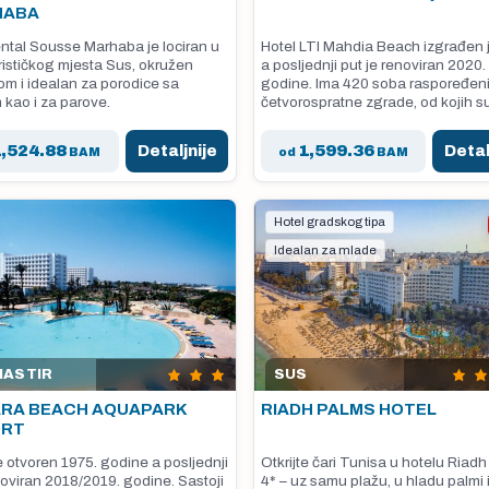
HABA
ntal Sousse Marhaba je lociran u
Hotel LTI Mahdia Beach izgrađen j
urističkog mjesta Sus, okružen
a posljednji put je renoviran 2020.
om i idealan za porodice sa
godine. Ima 420 soba raspoređenih
 kao i za parove.
četvorospratne zgrade, od kojih s
liftom. Plaća se: čuvanje djece.
1,524.88
Detaljnije
1,599.36
Detal
BAM
od
BAM
Hotel gradskog tipa
Idealan za mlade
ASTIR
SUS
RA BEACH AQUAPARK
RIADH PALMS HOTEL
ORT
e otvoren 1975. godine a posljednji
Otkrijte čari Tunisa u hotelu Riad
noviran 2018/2019. godine. Sastoji
4* – uz samu plažu, u hladu palmi i