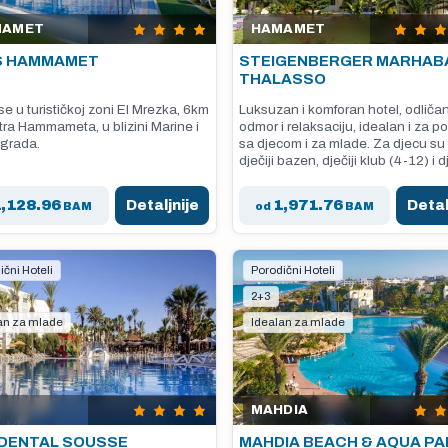
MAMET
HAMAMET
S HAMMAMET
STEIGENBERGER MARHAB
THALASSO
se u turističkoj zoni El Mrezka, 6km
Luksuzan i komforan hotel, odliča
tra Hammameta, u blizini Marine i
odmor i relaksaciju, idealan i za p
 grada.
sa djecom i za mlade. Za djecu su 
dječiji bazen, dječiji klub (4-12) i d
igralište.
1,128.96
Detaljnije
1,971.76
Detal
BAM
od
BAM
ični Hoteli
Porodični Hoteli
2+3
an za mlade
Idealan za mlade
S
MAHDIA
DENTAL SOUSSE
MAHDIA BEACH & AQUA PA