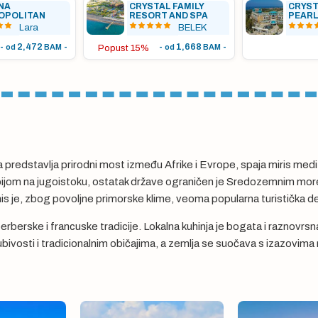
NA
CRYSTAL FAMILY
CRYST
OPOLITAN
RESORT AND SPA
PEARL
Lara
BELEK
-
2,472
-
-
1,668
-
od
BAM
od
BAM
Popust 15%
ja predstavlja prirodni most između Afrike i Evrope, spaja miris med
ibijom na jugoistoku, ostatak države ograničen je Sredozemnim mor
is je, zbog povoljne primorske klime, veoma popularna turistička de
berberske i francuske tradicije. Lokalna kuhinja je bogata i raznovrsn
ubivosti i tradicionalnim običajima, a zemlja se suočava s izazovima