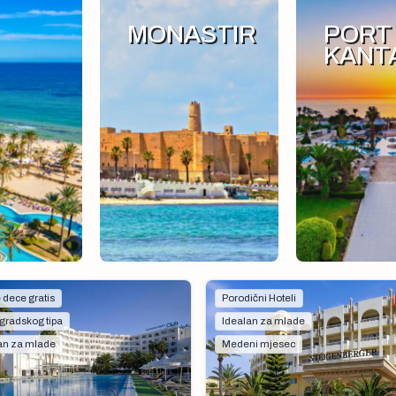
MONASTIR
PORT
KANT
 dece gratis
Porodični Hoteli
 gradskog tipa
Idealan za mlade
an za mlade
Medeni mjesec