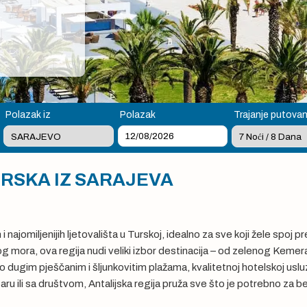
Polazak iz
Polazak
Trajanje putovan
URSKA IZ SARAJEVA
 i najomiljenijih ljetovališta u Turskoj, idealno za sve koji žele spoj
 mora, ova regija nudi veliki izbor destinacija – od zelenog Kemer
 dugim pješčanim i šljunkovitim plažama, kvalitetnoj hotelskoj usluz
aru ili sa društvom, Antalijska regija pruža sve što je potrebno za b