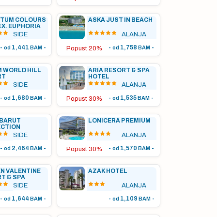
CTUM COLOURS
ASKA JUST IN BEACH
(EX. EUPHORIA
AROSS)
SIDE
ALANJA
-
1,441
-
-
1,758
-
od
BAM
od
BAM
Popust 20%
 WORLD HILL
ARIA RESORT & SPA
RT
HOTEL
SIDE
ALANJA
-
1,680
-
-
1,535
-
od
BAM
od
BAM
Popust 30%
 BARUT
LONICERA PREMIUM
ECTION
SIDE
ALANJA
-
2,464
-
-
1,570
-
od
BAM
od
BAM
Popust 30%
N VALENTINE
AZAK HOTEL
T & SPA
SIDE
ALANJA
-
1,644
-
-
1,109
-
od
BAM
od
BAM