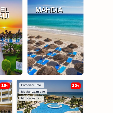
 EL
MAHDIA
AUI
15
Porodični Hoteli
20
%
%
Idealan za mlade
Medeni mjesec