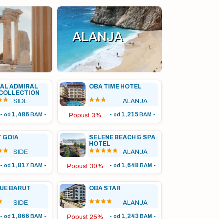
ALANJA
AL ADMIRAL
OBA TIME HOTEL
COLLECTION
SIDE
ALANJA
-
1,486
-
-
1,215
-
od
BAM
od
BAM
Popust 3%
 GOIA
SELENE BEACH & SPA
HOTEL
SIDE
ALANJA
-
1,817
-
-
1,648
-
od
BAM
od
BAM
Popust 30%
LUE BARUT
OBA STAR
SIDE
ALANJA
-
1,866
-
-
1,243
-
od
BAM
od
BAM
Popust 25%