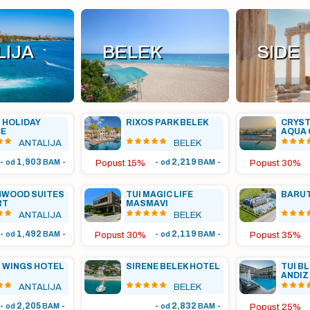
LIJA
BELEK
SIDE
 HOLIDAY
RIXOS PARK BELEK
CRYST
CE
AQUA 
ANTALIJA
BELEK
-
1,903
-
-
2,219
-
od
BAM
od
BAM
Popust 15%
Popust 30%
NWOOD SUITES
TUI MAGIC LIFE
BARUT
RT
MASMAVI
ANTALIJA
BELEK
-
1,492
-
-
2,119
-
od
BAM
od
BAM
Popust 30%
Popust 35%
 WINGS HOTEL
SIRENE BELEK HOTEL
TUI B
ANDIZ
ANTALIJA
BELEK
-
2,205
-
-
2,832
-
od
BAM
od
BAM
Popust 25%