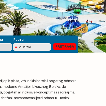
ja
Putnici
2 Odrasli
 prelijepih plaža, vrhunskih hotela i bogatog odmora
a, moderne Antalije i luksuznog Beleka, do
i, bogatim all inclusive konceptima i sadržajima
ezbrižan i nezaboravan ljetni odmor u Turskoj.