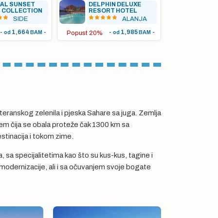
AL SUNSET
DELPHIN DELUXE
 COLLECTION
RESORT HOTEL
SIDE
ALANJA
-
1,664
-
-
1,985
-
od
BAM
od
BAM
Popust 20%
iteranskog zelenila i pjeska Sahare sa juga. Zemlja
em čija se obala proteže čak 1300 km sa
stinacija i tokom zime.
a, sa specijalitetima kao što su kus-kus, tagine i
 modernizacije, ali i sa očuvanjem svoje bogate