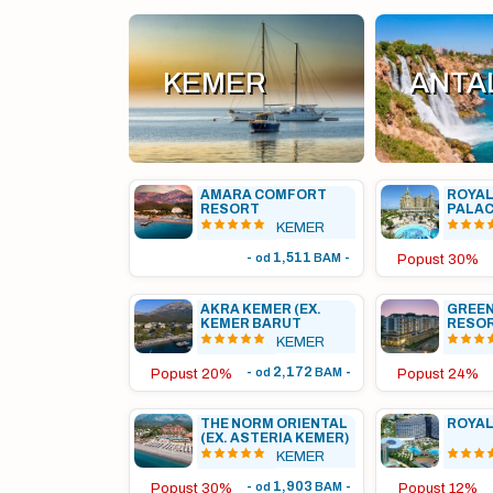
KEMER
ANTA
AMARA COMFORT
ROYAL
RESORT
PALA
KEMER
-
1,511
-
od
BAM
Popust 30%
AKRA KEMER (EX.
GREE
KEMER BARUT
RESO
COLLECTION)
KEMER
-
2,172
-
od
BAM
Popust 20%
Popust 24%
THE NORM ORIENTAL
ROYAL
(EX. ASTERIA KEMER)
KEMER
-
1,903
-
od
BAM
Popust 30%
Popust 12%