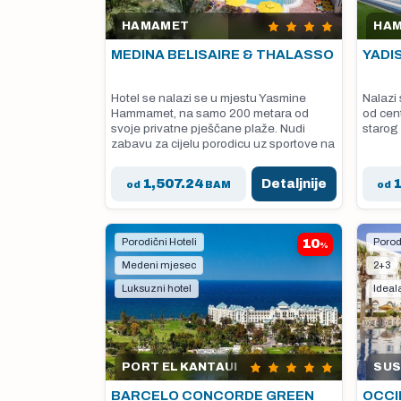
HAMAMET
HA
MEDINA BELISAIRE & THALASSO
YADI
Hotel se nalazi se u mjestu Yasmine
Nalazi 
Hammamet, na samo 200 metara od
od cen
svoje privatne pješčane plaže. Nudi
starog
zabavu za cijelu porodicu uz sportove na
vodi.
1,507.24
Detaljnije
od
BAM
od
Porodični Hoteli
10
Porod
%
Medeni mjesec
2+3
Luksuzni hotel
Ideal
PORT EL KANTAUI
SU
BARCELO CONCORDE GREEN
OCCI