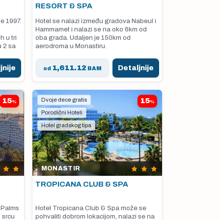
RESORT & SPA
e 1997.
Hotel se nalazi između gradova Nabeul i
Hammamet i nalazi se na oko 6km od
 u tri
oba grada. Udaljen je 150km od
u 2 sa
aerodroma u Monastiru.
jnije
1,611.12
Detaljnije
od
BAM
15
Dvoje dece gratis
15
%
%
Porodični Hoteli
Hotel gradskog tipa
MONASTIR
TROPICANA CLUB & SPA
h Palms
Hotel Tropicana Club & Spa može se
 srcu
pohvaliti dobrom lokacijom, nalazi se na