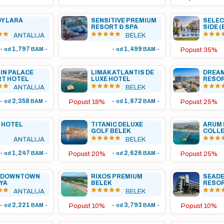
Y LARA
SENSITIVE PREMIUM
SELE
RESORT & SPA
SIDE 
BARB
ANTALIJA
BELEK
-
1,797
-
-
1,499
-
od
BAM
od
BAM
Popust 35%
IN PALACE
LIMAK ATLANTIS DE
DREAM
RT HOTEL
LUXE HOTEL
RESO
ANTALIJA
BELEK
-
2,358
-
-
1,872
-
od
BAM
od
BAM
Popust 18%
Popust 25%
 HOTEL
TITANIC DELUXE
ARUM
GOLF BELEK
COLL
ANTALIJA
BELEK
-
1,247
-
-
2,626
-
od
BAM
od
BAM
Popust 20%
Popust 25%
S DOWNTOWN
RIXOS PREMIUM
SEADE
YA
BELEK
RESOR
ANTALIJA
BELEK
-
2,221
-
-
3,793
-
od
BAM
od
BAM
Popust 10%
Popust 10%