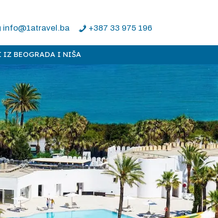
info@1atravel.ba
+387 33 975 196
 IZ BEOGRADA I NIŠA