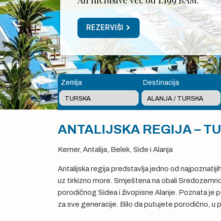
All Inclusive već od 1.199 BAM.
REZERVIŠI
Zemlja
Destinacija
ANTALIJSKA REGIJA – T
Kemer, Antalija, Belek, Side i Alanja
Antalijska regija predstavlja jedno od najpoznatijih
uz tirkizno more. Smještena na obali Sredozemnog
porodičnog Sidea i živopisne Alanje. Poznata je po
za sve generacije. Bilo da putujete porodično, u p