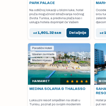
PARK PALACE
MAR
Na odličnoj lokaciji u blizini luke, hotel
Occide
pruža mogućnost istraživanja noćnog
srcu t
života Tunisa, a predivna plaža kao i
zelenil
usluga hotela doprinijet će Vašem
djecom
savršenom odmoru.
1,601.32
Detaljnije
od
BAM
od
Porodični Hoteli
Idealan za mlade
Medeni mjesec
HAMAMET
MON
MEDINA SOLARIA & THALASSO
SAHA
RES
Luksuzni resort smješten na obali u
Hotel j
Tunisu, poznat po svojim modernim
put re