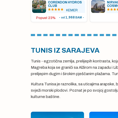
CORENDON HYDROS
NIRVA
CLUB
COSM
KEMER
-
1,968
-
od
BAM
Popust 23%
TUNIS IZ SARAJEVA
Tunis - egzotična zemlja, prelijepih kontrasta, ko
Magreba koja se graniči sa Alžirom na zapadu i L
prelijepim dugim i širokim pješčanim plažama. Tun
Kultura Tunisa je raznolika, sa uticajima arapske, 
svježi morski plodovi. Poznat je po svojoj gostolj
kulturne baštine.