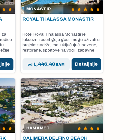
MONASTIR
A
ROYAL THALASSA MONASTIR
n za
Hotel Royal Thalassa Monastir je
orodice
luksuzni resort gdje gosti mogu uživati u
tu
brojnim sadržajima, uključujući bazene,
ječije
restorane, sportove na vodi i zabavne
aktivnosti za cijelu porodicu.
jnije
1,446.48
Detaljnije
od
BAM
HAMAMET
RK
CALIMERA DELFINO BEACH